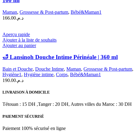
100 ml
Maman
,
Grossesse & Post-partum
,
Bébé&Maman1
166.00
د.م.
Aperçu rapide
Ajouter à la liste de souhaits
Ajouter au panier
🛁 Lansinoh Douche Intime Périnéale | 360 ml
Bain et Douche
,
Douche Intime
,
Maman
,
Grossesse & Post-partum
,
Hygiène1
,
Hygiène intime
,
Corps
,
Bébé&Maman1
190.00
د.م.
LIVRAISON À DOMICILE
Tétouan : 15 DH ,Tanger : 20 DH, Autres villes du Maroc : 30 DH
PAIEMENT SÉCURISÉ
Paiement 100% sécurisé en ligne