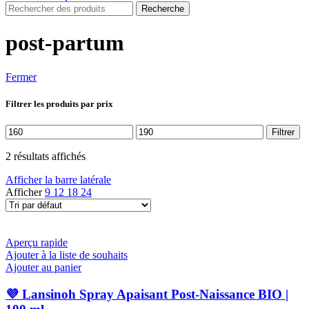
Recherche
post-partum
Fermer
Filtrer les produits par prix
Prix
Prix
Filtrer
min
max
2 résultats affichés
Afficher la barre latérale
Afficher
9
12
18
24
Aperçu rapide
Ajouter à la liste de souhaits
Ajouter au panier
💜 Lansinoh Spray Apaisant Post-Naissance BIO |