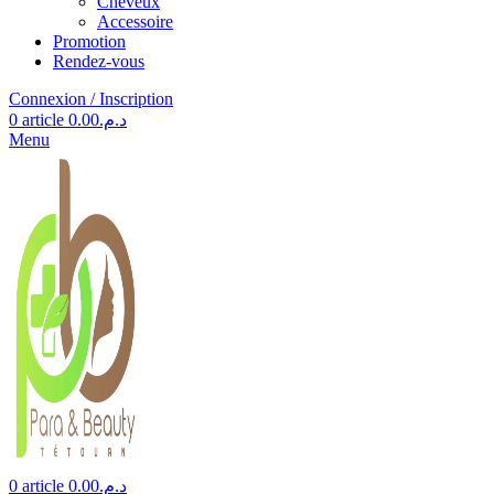
Cheveux
Accessoire
Promotion
Rendez-vous
Connexion / Inscription
0
article
0.00
د.م.
Menu
0
article
0.00
د.م.