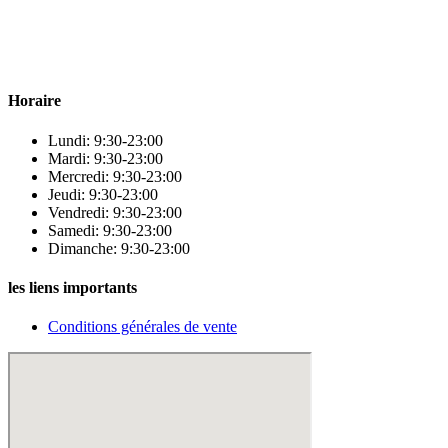
Para & beauty Tétouan votre destination pour la santé et le bien-être
! Nous sommes fiers d’offrir une vaste sélection de produits de
qualité pour répondre à tous vos besoins en matière de santé et de
beauté.
Horaire
Lundi: 9:30-23:00
Mardi: 9:30-23:00
Mercredi: 9:30-23:00
Jeudi: 9:30-23:00
Vendredi: 9:30-23:00
Samedi: 9:30-23:00
Dimanche: 9:30-23:00
les liens importants
Conditions générales de vente