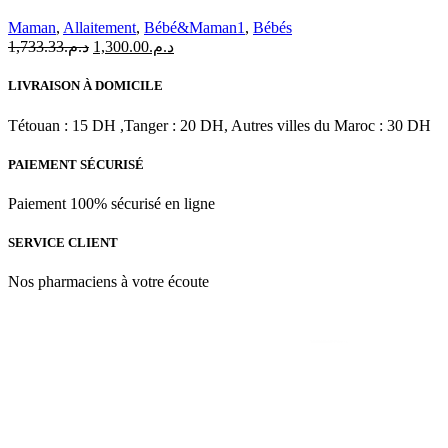
Maman
,
Allaitement
,
Bébé&Maman1
,
Bébés
Le
Le
1,733.33
د.م.
1,300.00
د.م.
prix
prix
initial
actuel
LIVRAISON À DOMICILE
était :
est :
د.م.1,300.00.
د.م.1,733.33.
Tétouan : 15 DH ,Tanger : 20 DH, Autres villes du Maroc : 30 DH
PAIEMENT SÉCURISÉ
Paiement 100% sécurisé en ligne
SERVICE CLIENT
Nos pharmaciens à votre écoute