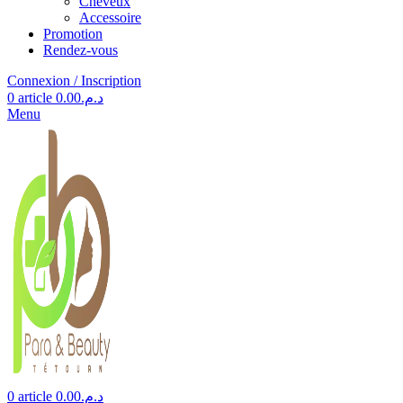
Cheveux
Accessoire
Promotion
Rendez-vous
Connexion / Inscription
0
article
0.00
د.م.
Menu
0
article
0.00
د.م.