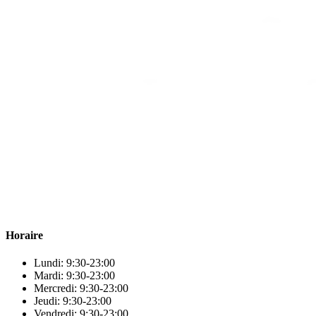
Para & beauty Tétouan votre destination pour la santé et le bien-être
! Nous sommes fiers d’offrir une vaste sélection de produits de
qualité pour répondre à tous vos besoins en matière de santé et de
beauté.
Horaire
Lundi: 9:30-23:00
Mardi: 9:30-23:00
Mercredi: 9:30-23:00
Jeudi: 9:30-23:00
Vendredi: 9:30-23:00