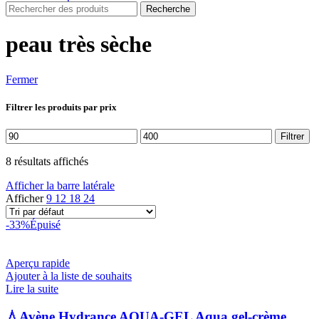
Recherche
peau très sèche
Fermer
Filtrer les produits par prix
Prix
Prix
Filtrer
min
max
8 résultats affichés
Afficher la barre latérale
Afficher
9
12
18
24
-33%
Épuisé
Aperçu rapide
Ajouter à la liste de souhaits
Lire la suite
💧Avène Hydrance AQUA-GEL Aqua gel-crème