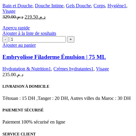
Bain et Douche
,
Douche Intime
,
Gels Douche
,
Corps
,
Hygiène1
,
Visage
Le
Le
329.00
د.م.
219.50
د.م.
prix
prix
initial
actuel
Aperçu rapide
était :
est :
Ajouter à la liste de souhaits
quantité
د.م.329.00.
د.م.219.50.
de
Ajouter au panier
Embryolisse
Filaderme
Embryolisse Filaderme Émulsion | 75 ML
Émulsion
|
Hydratation & Nutrition1
,
Crèmes hydratantes1
,
Visage
75
235.00
د.م.
ML
LIVRAISON À DOMICILE
Tétouan : 15 DH ,Tanger : 20 DH, Autres villes du Maroc : 30 DH
PAIEMENT SÉCURISÉ
Paiement 100% sécurisé en ligne
SERVICE CLIENT