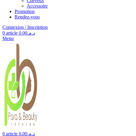
Cheveux
Accessoire
Promotion
Rendez-vous
Connexion / Inscription
0
article
0.00
د.م.
Menu
0
article
0.00
د.م.