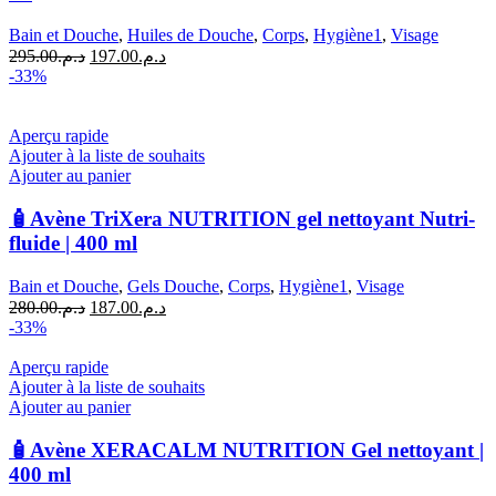
XeraCalm
Huile
Bain et Douche
,
Huiles de Douche
,
Corps
,
Hygiène1
,
Visage
lavante
Le
Le
295.00
د.م.
197.00
د.م.
relipidante
prix
prix
-33%
|
initial
actuel
400
était :
est :
ml
د.م.197.00.
د.م.295.00.
Aperçu rapide
Ajouter à la liste de souhaits
Ajouter au panier
🧴Avène TriXera NUTRITION gel nettoyant Nutri-
fluide | 400 ml
Bain et Douche
,
Gels Douche
,
Corps
,
Hygiène1
,
Visage
Le
Le
280.00
د.م.
187.00
د.م.
prix
prix
-33%
initial
actuel
était :
est :
Aperçu rapide
د.م.187.00.
د.م.280.00.
Ajouter à la liste de souhaits
Ajouter au panier
🧴Avène XERACALM NUTRITION Gel nettoyant |
400 ml