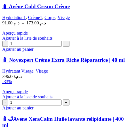
produit
a
🧴 Avène Cold Cream Crème
plusieurs
variations.
Hydratation1
,
Crème1
,
Corps
,
Visage
Les
Plage
91.00
د.م.
–
173.00
د.م.
options
de
peuvent
prix :
Aperçu rapide
être
د.م.91.00
Ajouter à la liste de souhaits
choisies
quantité
à
sur
de
د.م.173.00
Ajouter au panier
la
🧴
page
Novexpert
🧴 Novexpert Crème Extra Riche Réparatrice | 40 ml
du
Crème
produit
Extra
Hydratant Visage
,
Visage
Riche
396.00
د.م.
Réparatrice
-33%
|
40
Aperçu rapide
ml
Ajouter à la liste de souhaits
quantité
de
Ajouter au panier
🧴
🛁
🧴🛁Avène XeraCalm Huile lavante relipidante | 400
Avène
ml