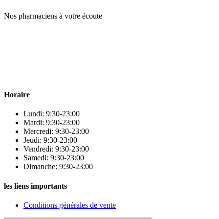
Nos pharmaciens à votre écoute
Para & beauty Tétouan votre destination pour la santé et le bien-être
! Nous sommes fiers d’offrir une vaste sélection de produits de
qualité pour répondre à tous vos besoins en matière de santé et de
beauté.
Horaire
Lundi: 9:30-23:00
Mardi: 9:30-23:00
Mercredi: 9:30-23:00
Jeudi: 9:30-23:00
Vendredi: 9:30-23:00
Samedi: 9:30-23:00
Dimanche: 9:30-23:00
les liens importants
Conditions générales de vente