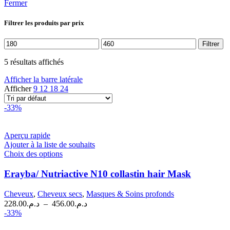
Fermer
Filtrer les produits par prix
Prix
Prix
Filtrer
min
max
5 résultats affichés
Afficher la barre latérale
Afficher
9
12
18
24
-33%
Aperçu rapide
Ajouter à la liste de souhaits
Ce
Choix des options
produit
a
Erayba/ Nutriactive N10 collastin hair Mask
plusieurs
variations.
Cheveux
,
Cheveux secs
,
Masques & Soins profonds
Les
Plage
228.00
د.م.
–
456.00
د.م.
options
de
-33%
peuvent
prix :
être