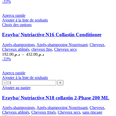
prix
prix
-33%
initial
actuel
était :
est :
د.م.246.00.
د.م.369.00.
Aperçu rapide
Ajouter à la liste de souhaits
Ce
Choix des options
produit
a
Erayba/ Nutriactive N16 Collastin Conditioner
plusieurs
variations.
Après-shampooings
,
Après-shampooing Nourrissant
,
Cheveux
,
Les
Cheveux abîmés
,
cheveux fins
,
Cheveux secs
options
Plage
192.00
د.م.
–
432.00
د.م.
peuvent
de
-33%
être
prix :
choisies
د.م.192.00
sur
à
Aperçu rapide
la
Ajouter à la liste de souhaits
د.م.432.00
page
quantité
du
de
Ajouter au panier
produit
Erayba/
Nutriactive
Erayba/ Nutriactive N18 collastin 2-Phase 200 ML
N18
collastin
Après-shampooings
,
Après-shampooing Nourrissant
,
Cheveux
,
2-
Cheveux abîmés
,
Cheveux frisés
,
Cheveux secs
,
sans rinçage
Phase