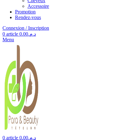
Cheveux
Accessoire
Promotion
Rendez-vous
Connexion / Inscription
0
article
0.00
د.م.
Menu
0
article
0.00
د.م.