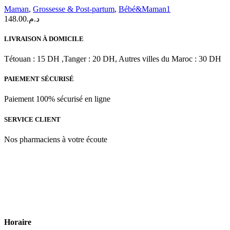
Maman
,
Grossesse & Post-partum
,
Bébé&Maman1
148.00
د.م.
LIVRAISON À DOMICILE
Tétouan : 15 DH ,Tanger : 20 DH, Autres villes du Maroc : 30 DH
PAIEMENT SÉCURISÉ
Paiement 100% sécurisé en ligne
SERVICE CLIENT
Nos pharmaciens à votre écoute
Para & beauty Tétouan votre destination pour la santé et le bien-être
! Nous sommes fiers d’offrir une vaste sélection de produits de
qualité pour répondre à tous vos besoins en matière de santé et de
beauté.
Horaire