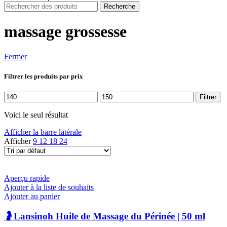
Recherche
massage grossesse
Fermer
Filtrer les produits par prix
Prix
Prix
Filtrer
min
max
Voici le seul résultat
Afficher la barre latérale
Afficher
9
12
18
24
Aperçu rapide
Ajouter à la liste de souhaits
Ajouter au panier
🤰Lansinoh Huile de Massage du Périnée | 50 ml