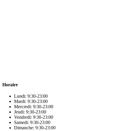
Para & beauty Tétouan votre destination pour la santé et le bien-être !
Horaire
Lundi: 9:30-23:00
Mardi: 9:30-23:00
Mercredi: 9:30-23:00
Jeudi: 9:30-23:00
Vendredi: 9:30-23:00
Samedi: 9:30-23:00
Dimanche: 9:30-23:00