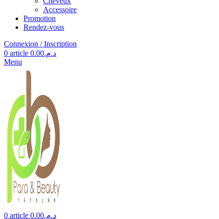
Cheveux
Accessoire
Promotion
Rendez-vous
Connexion / Inscription
0
article
0.00
د.م.
Menu
0
article
0.00
د.م.