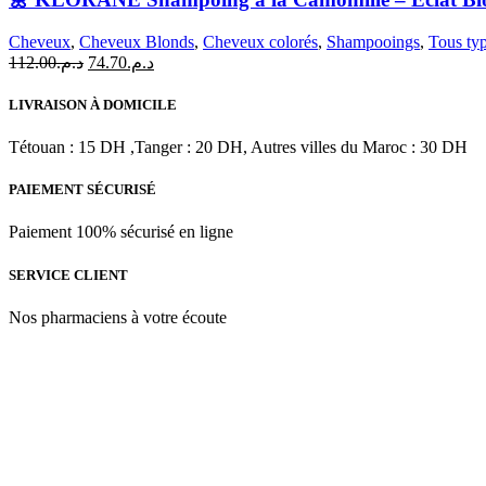
Shampoing
à
Cheveux
,
Cheveux Blonds
,
Cheveux colorés
,
Shampooings
,
Tous ty
la
Le
Le
112.00
د.م.
74.70
د.م.
Camomille
prix
prix
–
initial
actuel
LIVRAISON À DOMICILE
Éclat
était :
est :
Blond
د.م.74.70.
د.م.112.00.
Tétouan : 15 DH ,Tanger : 20 DH, Autres villes du Maroc : 30 DH
Naturel
|
200
PAIEMENT SÉCURISÉ
ml
Paiement 100% sécurisé en ligne
SERVICE CLIENT
Nos pharmaciens à votre écoute