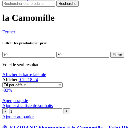
Recherche
la Camomille
Fermer
Filtrer les produits par prix
Prix
Prix
Filtrer
min
max
Voici le seul résultat
Afficher la barre latérale
Afficher
9
12
18
24
-33%
Aperçu rapide
Ajouter à la liste de souhaits
quantité
de
Ajouter au panier
🌼
KLORANE
🌼 KLORANE Shampoing à la Camomille – Éclat Blon