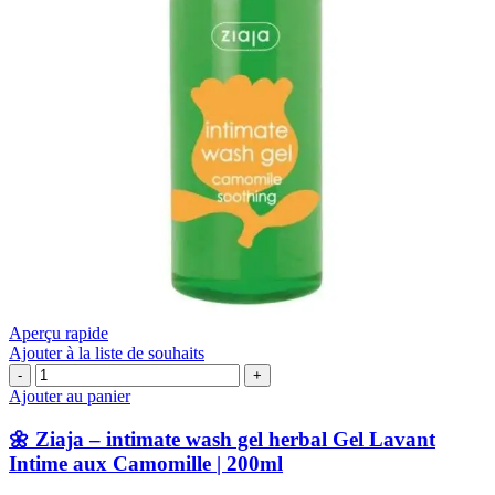
Aperçu rapide
Ajouter à la liste de souhaits
quantité
de
Ajouter au panier
🌼
Ziaja
🌼 Ziaja – intimate wash gel herbal Gel Lavant
–
Intime aux Camomille | 200ml
intimate
wash