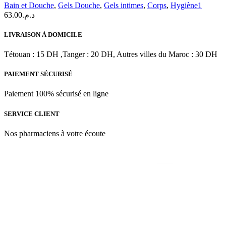
Bain et Douche
,
Gels Douche
,
Gels intimes
,
Corps
,
Hygiène1
gel
63.00
د.م.
herbal
Gel
Lavant
LIVRAISON À DOMICILE
Intime
aux
Tétouan : 15 DH ,Tanger : 20 DH, Autres villes du Maroc : 30 DH
Camomille
|
PAIEMENT SÉCURISÉ
200ml
Paiement 100% sécurisé en ligne
SERVICE CLIENT
Nos pharmaciens à votre écoute