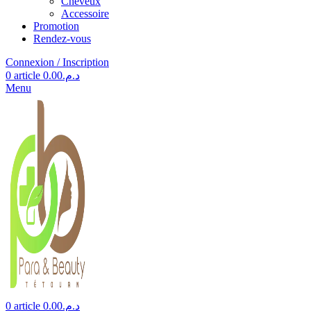
Cheveux
Accessoire
Promotion
Rendez-vous
Connexion / Inscription
0
article
0.00
د.م.
Menu
0
article
0.00
د.م.