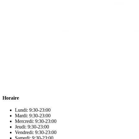
Para & beauty Tétouan votre destination pour la santé et le bien-être
! Nous sommes fiers d’offrir une vaste sélection de produits de
qualité pour répondre à tous vos besoins en matière de santé et de
beauté.
Horaire
Lundi: 9:30-23:00
Mardi: 9:30-23:00
Mercredi: 9:30-23:00
Jeudi: 9:30-23:00
Vendredi: 9:30-23:00
Samedi: 9:30-23:00