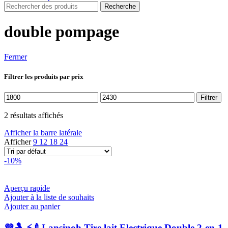
Recherche
double pompage
Fermer
Filtrer les produits par prix
Prix
Prix
Filtrer
min
max
2 résultats affichés
Afficher la barre latérale
Afficher
9
12
18
24
-10%
Aperçu rapide
Ajouter à la liste de souhaits
Ajouter au panier
💜🤱 ⚡🍼Lansinoh Tire lait Electrique Double 2-en-1