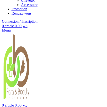
Cheveux
Accessoire
Promotion
Rendez-vous
Connexion / Inscription
0
article
0.00
د.م.
Menu
0
article
0.00
د.م.