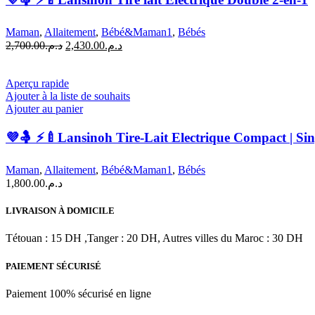
Maman
,
Allaitement
,
Bébé&Maman1
,
Bébés
Le
Le
2,700.00
د.م.
2,430.00
د.م.
prix
prix
initial
actuel
était :
est :
Aperçu rapide
د.م.2,430.00.
د.م.2,700.00.
Ajouter à la liste de souhaits
Ajouter au panier
💜🤱 ⚡🍼Lansinoh Tire-Lait Electrique Compact | Sin
Maman
,
Allaitement
,
Bébé&Maman1
,
Bébés
1,800.00
د.م.
LIVRAISON À DOMICILE
Tétouan : 15 DH ,Tanger : 20 DH, Autres villes du Maroc : 30 DH
PAIEMENT SÉCURISÉ
Paiement 100% sécurisé en ligne