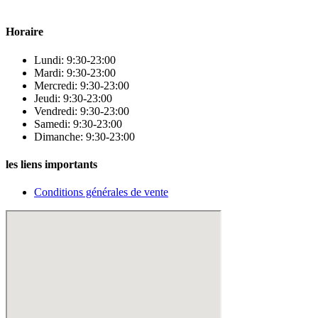
Para & beauty Tétouan votre destination pour la santé et le bien-être !
Horaire
Lundi: 9:30-23:00
Mardi: 9:30-23:00
Mercredi: 9:30-23:00
Jeudi: 9:30-23:00
Vendredi: 9:30-23:00
Samedi: 9:30-23:00
Dimanche: 9:30-23:00
les liens importants
Conditions générales de vente