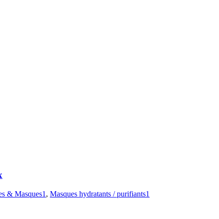
x
s & Masques1
,
Masques hydratants / purifiants1