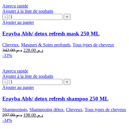
était :
est :
د.م.594.00.
د.م.891.00.
Aperçu rapide
Ajouter à la liste de souhaits
quantité
de
Ajouter au panier
Erayba
Abh/
Erayba Abh/ detox refresh mask 250 ML
detox
refresh
Cheveux
,
Masques & Soins profonds
,
Tous types de cheveux
mask
Le
Le
342.00
د.م.
228.00
د.م.
250
prix
prix
-33%
ML
initial
actuel
était :
est :
د.م.228.00.
د.م.342.00.
Aperçu rapide
Ajouter à la liste de souhaits
quantité
de
Ajouter au panier
Erayba
Abh/
Erayba Abh/ detox refresh shampoo 250 ML
detox
refresh
Shampooings
,
Shampooing détox
,
Cheveux
,
Tous types de cheveux
shampoo
Le
Le
297.00
د.م.
198.00
د.م.
250
prix
prix
-34%
ML
initial
actuel