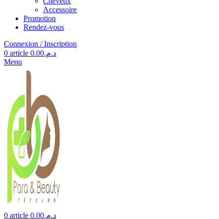
Cheveux
Accessoire
Promotion
Rendez-vous
Connexion / Inscription
0
article
0.00
د.م.
Menu
0
article
0.00
د.م.