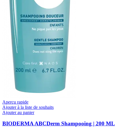
Aperçu rapide
Ajouter à la liste de souhaits
Ajouter au panier
BIODERMA ABCDerm Shampooing | 200 ML