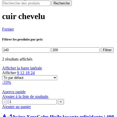
Recherche
cuir chevelu
Fermer
Filtrer les produits par prix
Prix
Prix
Filtrer
min
max
2 résultats affichés
Afficher la barre latérale
Afficher
9
12
18
24
-33%
Aperçu rapide
Ajouter à la liste de souhaits
quantité
de
Ajouter au panier
🧴
🛁
🧴🛁Avène XeraCalm Huile lavante relipidante | 400