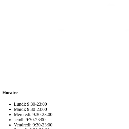
Para & beauty Tétouan votre destination pour la santé et le bien-être
! Nous sommes fiers d’offrir une vaste sélection de produits de
qualité pour répondre à tous vos besoins en matière de santé et de
beauté.
Horaire
Lundi: 9:30-23:00
Mardi: 9:30-23:00
Mercredi: 9:30-23:00
Jeudi: 9:30-23:00
Vendredi: 9:30-23:00