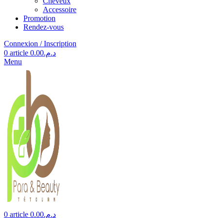
Cheveux
Accessoire
Promotion
Rendez-vous
Connexion / Inscription
0
article
0.00
د.م.
Menu
0
article
0.00
د.م.