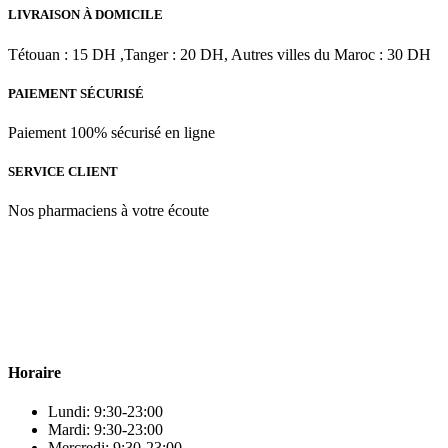
LIVRAISON À DOMICILE
Tétouan : 15 DH ,Tanger : 20 DH, Autres villes du Maroc : 30 DH
PAIEMENT SÉCURISÉ
Paiement 100% sécurisé en ligne
SERVICE CLIENT
Nos pharmaciens à votre écoute
Para & beauty Tétouan votre destination pour la santé et le bien-être
! Nous sommes fiers d’offrir une vaste sélection de produits de
qualité pour répondre à tous vos besoins en matière de santé et de
beauté.
Horaire
Lundi: 9:30-23:00
Mardi: 9:30-23:00
Mercredi: 9:30-23:00