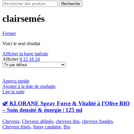
Recherche
clairsemés
Fermer
Voici le seul résultat
Afficher la barre latérale
Afficher
9
12
18
24
Aperçu rapide
Ajouter à la liste de souhaits
Lire la suite
🌿 KLORANE Spray Force & Vitalité à l’Olive BIO
– Soin densité & énergie | 125 ml
Cheveux
,
Cheveux abîmés
,
cheveux fins
,
cheveux fragiles
,
Cheveux frisés
,
Spray capilaire
,
Bio