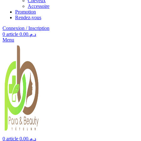
Cheveux
Accessoire
Promotion
Rendez-vous
Connexion / Inscription
0
article
0.00
د.م.
Menu
0
article
0.00
د.م.