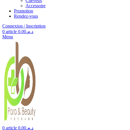
Cheveux
Accessoire
Promotion
Rendez-vous
Connexion / Inscription
0
article
0.00
د.م.
Menu
0
article
0.00
د.م.