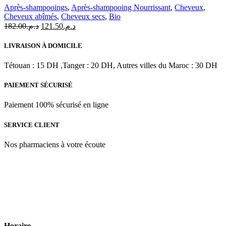
au
Après-shampooings
,
Après-shampooing Nourrissant
,
Cheveux
,
Cupuaçu
Cheveux abîmés
,
Cheveux secs
,
Bio
BIO
Le
Le
182.00
د.م.
121.50
د.م.
|
prix
prix
200
initial
actuel
ml
LIVRAISON À DOMICILE
était :
est :
د.م.121.50.
د.م.182.00.
Tétouan : 15 DH ,Tanger : 20 DH, Autres villes du Maroc : 30 DH
PAIEMENT SÉCURISÉ
Paiement 100% sécurisé en ligne
SERVICE CLIENT
Nos pharmaciens à votre écoute
Para & beauty Tétouan votre destination pour la santé et le bien-être
! Nous sommes fiers d’offrir une vaste sélection de produits de
qualité pour répondre à tous vos besoins en matière de santé et de
beauté.
Horaire