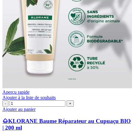
Aperçu rapide
Ajouter à la liste de souhaits
quantité
de
Ajouter au panier
🌰
KLORANE
🌰KLORANE Baume Réparateur au Cupuaçu BIO
Baume
| 200 ml
Réparateur