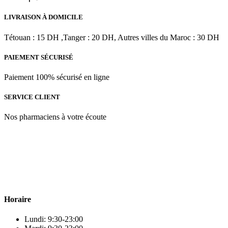
LIVRAISON À DOMICILE
Tétouan : 15 DH ,Tanger : 20 DH, Autres villes du Maroc : 30 DH
PAIEMENT SÉCURISÉ
Paiement 100% sécurisé en ligne
SERVICE CLIENT
Nos pharmaciens à votre écoute
Para & beauty Tétouan votre destination pour la santé et le bien-être
! Nous sommes fiers d’offrir une vaste sélection de produits de
qualité pour répondre à tous vos besoins en matière de santé et de
beauté.
Horaire
Lundi: 9:30-23:00