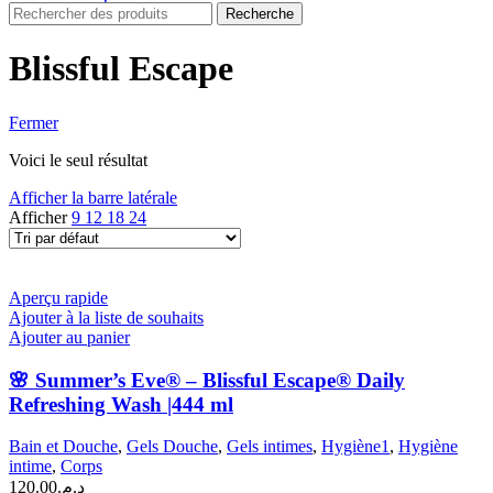
Recherche
Blissful Escape
Fermer
Voici le seul résultat
Afficher la barre latérale
Afficher
9
12
18
24
Aperçu rapide
Ajouter à la liste de souhaits
Ajouter au panier
🌸 Summer’s Eve® – Blissful Escape® Daily
Refreshing Wash |444 ml
Bain et Douche
,
Gels Douche
,
Gels intimes
,
Hygiène1
,
Hygiène
intime
,
Corps
120.00
د.م.