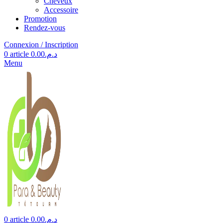
Cheveux
Accessoire
Promotion
Rendez-vous
Connexion / Inscription
0
article
0.00
د.م.
Menu
0
article
0.00
د.م.