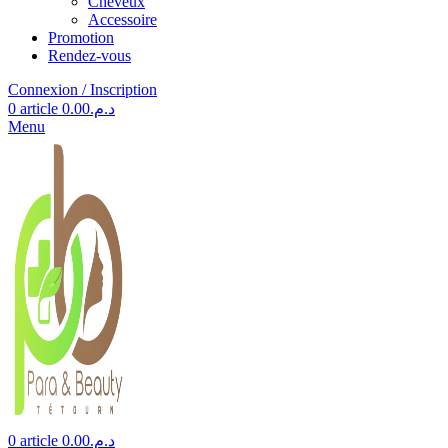
Cheveux
Accessoire
Promotion
Rendez-vous
Connexion / Inscription
0
article
0.00
د.م.
Menu
0
article
0.00
د.م.