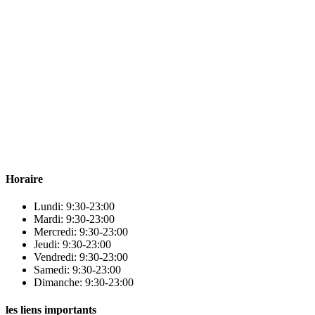
Para & beauty Tétouan votre destination pour la santé et le bien-être !
Horaire
Lundi: 9:30-23:00
Mardi: 9:30-23:00
Mercredi: 9:30-23:00
Jeudi: 9:30-23:00
Vendredi: 9:30-23:00
Samedi: 9:30-23:00
Dimanche: 9:30-23:00
les liens importants