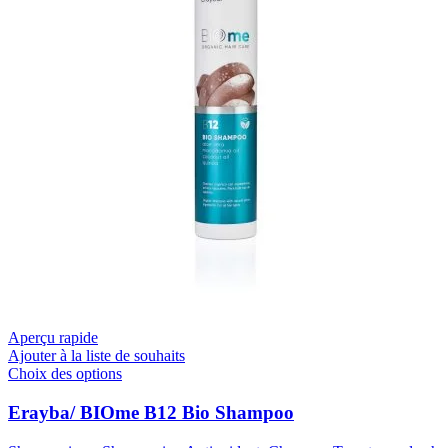
Aperçu rapide
Ajouter à la liste de souhaits
Ce
Choix des options
produit
a
Erayba/ BIOme B12 Bio Shampoo
plusieurs
variations.