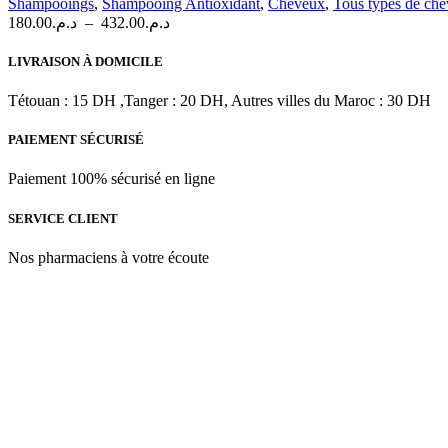
Shampooings
,
Shampooing Antioxidant
,
Cheveux
,
Tous types de ch
Les
Plage
180.00
د.م.
–
432.00
د.م.
options
de
peuvent
prix :
LIVRAISON À DOMICILE
être
د.م.180.00
choisies
à
Tétouan : 15 DH ,Tanger : 20 DH, Autres villes du Maroc : 30 DH
sur
د.م.432.00
la
PAIEMENT SÉCURISÉ
page
du
produit
Paiement 100% sécurisé en ligne
SERVICE CLIENT
Nos pharmaciens à votre écoute