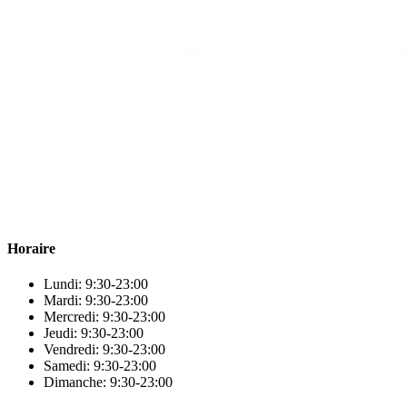
Para & beauty Tétouan votre destination pour la santé et le bien-être
! Nous sommes fiers d’offrir une vaste sélection de produits de
qualité pour répondre à tous vos besoins en matière de santé et de
beauté.
Horaire
Lundi: 9:30-23:00
Mardi: 9:30-23:00
Mercredi: 9:30-23:00
Jeudi: 9:30-23:00
Vendredi: 9:30-23:00
Samedi: 9:30-23:00
Dimanche: 9:30-23:00