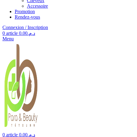
Cheveux
Accessoire
Promotion
Rendez-vous
Connexion / Inscription
0
article
0.00
د.م.
Menu
0
article
0.00
د.م.