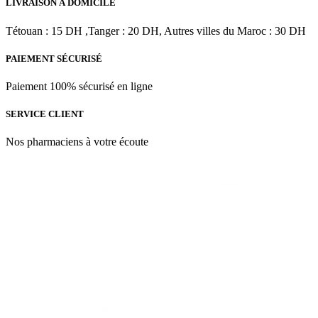
être
LIVRAISON À DOMICILE
choisies
sur
Tétouan : 15 DH ,Tanger : 20 DH, Autres villes du Maroc : 30 DH
la
page
PAIEMENT SÉCURISÉ
du
produit
Paiement 100% sécurisé en ligne
SERVICE CLIENT
Nos pharmaciens à votre écoute