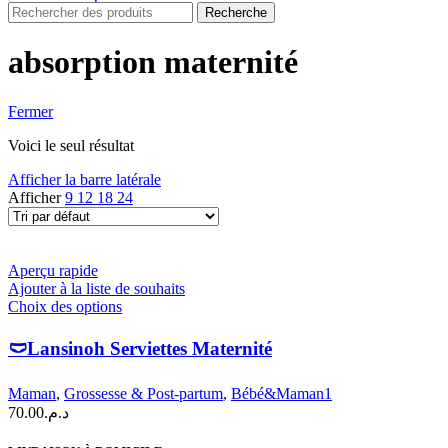
Recherche
absorption maternité
Fermer
Voici le seul résultat
Afficher la barre latérale
Afficher
9
12
18
24
Aperçu rapide
Ajouter à la liste de souhaits
Ce
Choix des options
produit
a
🩲Lansinoh Serviettes Maternité
plusieurs
variations.
Maman
,
Grossesse & Post-partum
,
Bébé&Maman1
Les
70.00
د.م.
options
peuvent