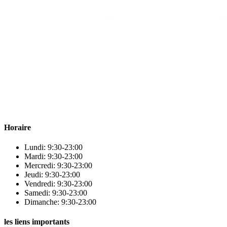
Para & beauty Tétouan votre destination pour la santé et le bien-être
! Nous sommes fiers d’offrir une vaste sélection de produits de
qualité pour répondre à tous vos besoins en matière de santé et de
beauté.
Horaire
Lundi: 9:30-23:00
Mardi: 9:30-23:00
Mercredi: 9:30-23:00
Jeudi: 9:30-23:00
Vendredi: 9:30-23:00
Samedi: 9:30-23:00
Dimanche: 9:30-23:00
les liens importants