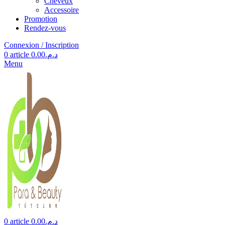
Cheveux
Accessoire
Promotion
Rendez-vous
Connexion / Inscription
0
article
0.00
د.م.
Menu
0
article
0.00
د.م.