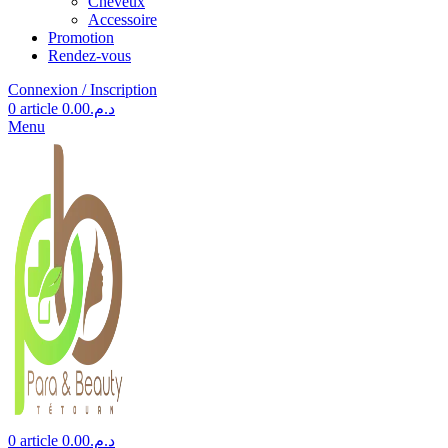
Cheveux
Accessoire
Promotion
Rendez-vous
Connexion / Inscription
0
article
0.00
د.م.
Menu
0
article
0.00
د.م.