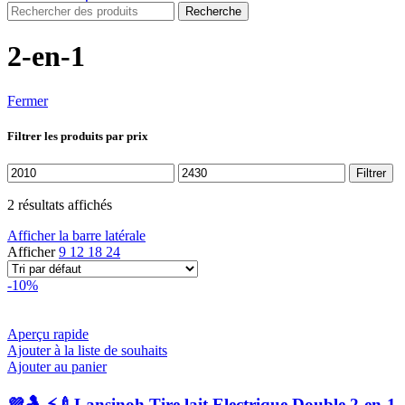
Recherche
2-en-1
Fermer
Filtrer les produits par prix
Prix
Prix
Filtrer
min
max
2 résultats affichés
Afficher la barre latérale
Afficher
9
12
18
24
-10%
Aperçu rapide
Ajouter à la liste de souhaits
Ajouter au panier
💜🤱 ⚡🍼Lansinoh Tire lait Electrique Double 2-en-1