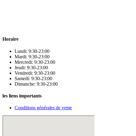
Para & beauty Tétouan votre destination pour la santé et le bien-être
! Nous sommes fiers d’offrir une vaste sélection de produits de
qualité pour répondre à tous vos besoins en matière de santé et de
beauté.
Horaire
Lundi: 9:30-23:00
Mardi: 9:30-23:00
Mercredi: 9:30-23:00
Jeudi: 9:30-23:00
Vendredi: 9:30-23:00
Samedi: 9:30-23:00
Dimanche: 9:30-23:00
les liens importants
Conditions générales de vente