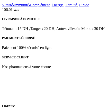
90
Vitalité-Immunité-Complément
,
Énergie
,
Fertilité
,
Libido
Comprimés
106.01
د.م.
LIVRAISON À DOMICILE
Tétouan : 15 DH ,Tanger : 20 DH, Autres villes du Maroc : 30 DH
PAIEMENT SÉCURISÉ
Paiement 100% sécurisé en ligne
SERVICE CLIENT
Nos pharmaciens à votre écoute
Para & beauty Tétouan votre destination pour la santé et le bien-être
! Nous sommes fiers d’offrir une vaste sélection de produits de
qualité pour répondre à tous vos besoins en matière de santé et de
beauté.
Horaire