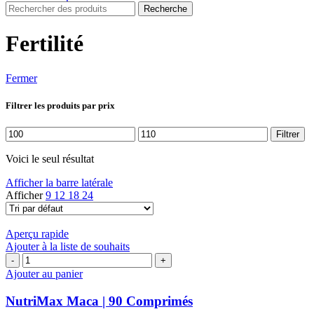
Recherche
Fertilité
Fermer
Filtrer les produits par prix
Prix
Prix
Filtrer
min
max
Voici le seul résultat
Afficher la barre latérale
Afficher
9
12
18
24
Aperçu rapide
Ajouter à la liste de souhaits
quantité
de
Ajouter au panier
NutriMax
Maca
NutriMax Maca | 90 Comprimés
|