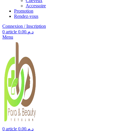
Cheveux
Accessoire
Promotion
Rendez-vous
Connexion / Inscription
0
article
0.00
د.م.
Menu
0
article
0.00
د.م.