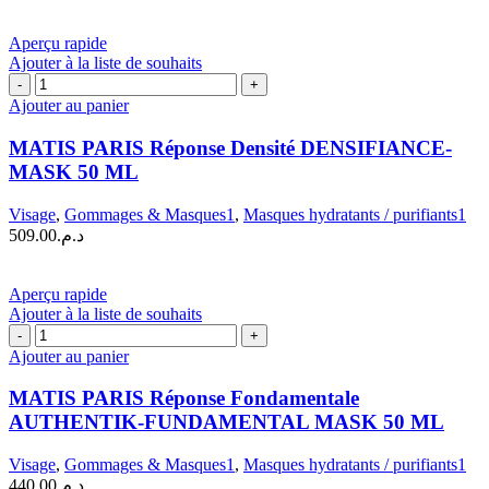
Aperçu rapide
Ajouter à la liste de souhaits
quantité
de
Ajouter au panier
MATIS
PARIS
MATIS PARIS Réponse Densité DENSIFIANCE-
Réponse
MASK 50 ML
Densité
DENSIFIANCE-
Visage
,
Gommages & Masques1
,
Masques hydratants / purifiants1
MASK
509.00
د.م.
50
ML
Aperçu rapide
Ajouter à la liste de souhaits
quantité
de
Ajouter au panier
MATIS
PARIS
MATIS PARIS Réponse Fondamentale
Réponse
AUTHENTIK-FUNDAMENTAL MASK 50 ML
Fondamentale
AUTHENTIK-
Visage
,
Gommages & Masques1
,
Masques hydratants / purifiants1
FUNDAMENTAL
440.00
د.م.