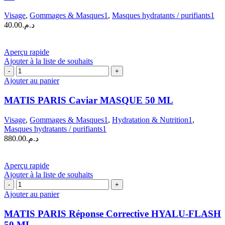
Black
Visage
,
Gommages & Masques1
,
Masques hydratants / purifiants1
Mask
40.00
د.م.
|
25
ml
Aperçu rapide
Ajouter à la liste de souhaits
quantité
de
Ajouter au panier
MATIS
PARIS
MATIS PARIS Caviar MASQUE 50 ML
Caviar
MASQUE
Visage
,
Gommages & Masques1
,
Hydratation & Nutrition1
,
50
Masques hydratants / purifiants1
ML
880.00
د.م.
Aperçu rapide
Ajouter à la liste de souhaits
quantité
de
Ajouter au panier
MATIS
PARIS
MATIS PARIS Réponse Corrective HYALU-FLASH
Réponse
50 ML