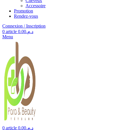
Cheveux
Accessoire
Promotion
Rendez-vous
Connexion / Inscription
0
article
0.00
د.م.
Menu
0
article
0.00
د.م.