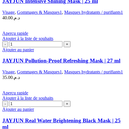
JAYJUN Intensive Shining Mask | 25 ml
Shining
Mask
Visage
,
Gommages & Masques1
,
Masques hydratants / purifiants1
|
40.00
د.م.
25
ml
Aperçu rapide
Ajouter à la liste de souhaits
quantité
de
Ajouter au panier
JAYJUN
Pollution-
JAYJUN Pollution-Proof Refreshing Mask | 27 ml
Proof
Refreshing
Visage
,
Gommages & Masques1
,
Masques hydratants / purifiants1
Mask
35.00
د.م.
|
27
ml
Aperçu rapide
Ajouter à la liste de souhaits
quantité
de
Ajouter au panier
JAYJUN
Real
JAYJUN Real Water Brightening Black Mask | 25
Water
ml
Brightening