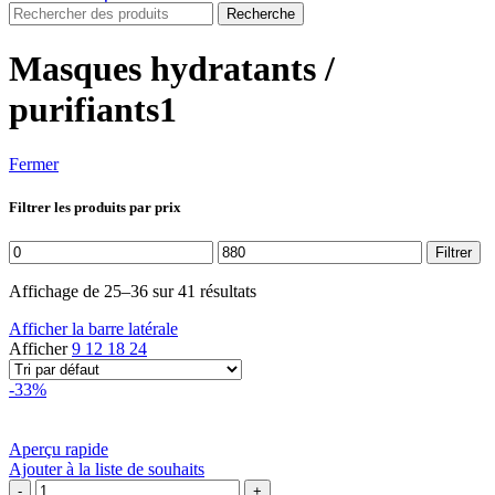
Recherche
Masques hydratants /
purifiants1
Fermer
Filtrer les produits par prix
Prix
Prix
Filtrer
min
max
Affichage de 25–36 sur 41 résultats
Afficher la barre latérale
Afficher
9
12
18
24
-33%
Aperçu rapide
Ajouter à la liste de souhaits
quantité