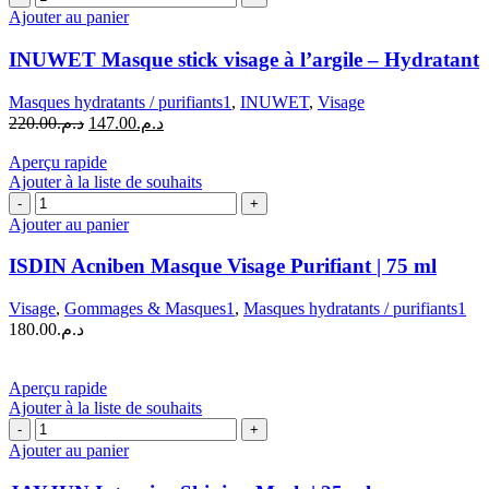
de
Ajouter au panier
INUWET
Masque
INUWET Masque stick visage à l’argile – Hydratant
stick
visage
Masques hydratants / purifiants1
,
INUWET
,
Visage
à
Le
Le
220.00
د.م.
147.00
د.م.
l'argile
prix
prix
-
initial
actuel
Aperçu rapide
Hydratant
était :
est :
Ajouter à la liste de souhaits
quantité
د.م.220.00.
د.م.147.00.
de
Ajouter au panier
ISDIN
Acniben
ISDIN Acniben Masque Visage Purifiant | 75 ml
Masque
Visage
Visage
,
Gommages & Masques1
,
Masques hydratants / purifiants1
Purifiant
180.00
د.م.
|
75
ml
Aperçu rapide
Ajouter à la liste de souhaits
quantité
de
Ajouter au panier
JAYJUN
Intensive