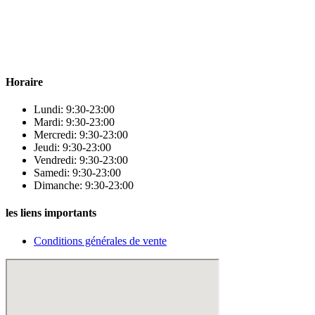
Para & beauty Tétouan votre destination pour la santé et le bien-être
! Nous sommes fiers d’offrir une vaste sélection de produits de
qualité pour répondre à tous vos besoins en matière de santé et de
beauté.
Horaire
Lundi: 9:30-23:00
Mardi: 9:30-23:00
Mercredi: 9:30-23:00
Jeudi: 9:30-23:00
Vendredi: 9:30-23:00
Samedi: 9:30-23:00
Dimanche: 9:30-23:00
les liens importants
Conditions générales de vente