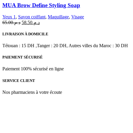
Brow
MUA Brow Define Styling Soap
Define
Styling
Yeux 1
,
Savon coiffant
,
Maquillage
,
Visage
Soap
Le
Le
65.00
د.م.
58.50
د.م.
prix
prix
initial
actuel
LIVRAISON À DOMICILE
était :
est :
د.م.58.50.
د.م.65.00.
Tétouan : 15 DH ,Tanger : 20 DH, Autres villes du Maroc : 30 DH
PAIEMENT SÉCURISÉ
Paiement 100% sécurisé en ligne
SERVICE CLIENT
Nos pharmaciens à votre écoute
Para & beauty Tétouan votre destination pour la santé et le bien-être
! Nous sommes fiers d’offrir une vaste sélection de produits de
qualité pour répondre à tous vos besoins en matière de santé et de
beauté.