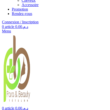
Cheveux
Accessoire
Promotion
Rendez-vous
Connexion / Inscription
0
article
0.00
د.م.
Menu
0
article
0.00
د.م.