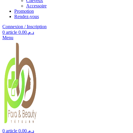
Cheveux
Accessoire
Promotion
Rendez-vous
Connexion / Inscription
0
article
0.00
د.م.
Menu
0
article
0.00
د.م.