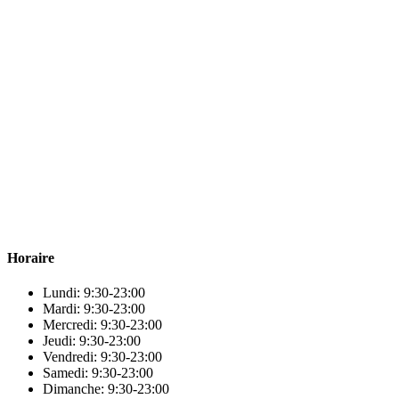
Para & beauty Tétouan votre destination pour la santé et le bien-être !
Horaire
Lundi: 9:30-23:00
Mardi: 9:30-23:00
Mercredi: 9:30-23:00
Jeudi: 9:30-23:00
Vendredi: 9:30-23:00
Samedi: 9:30-23:00
Dimanche: 9:30-23:00