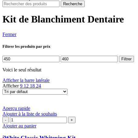
Recherche
Kit de Blanchiment Dentaire
Fermer
Filtrer les produits par prix
Prix
Prix
Filtrer
min
max
Voici le seul résultat
Afficher la barre latérale
Afficher
9
12
18
24
Aperçu rapide
Ajouter à la liste de souhaits
quantité
de
Ajouter au panier
iWhite
Classic
iWhite Classic Whitening Kit