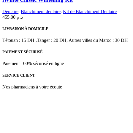
Whitening
Kit
Dentaire
,
Blanchiment dentaire
,
Kit de Blanchiment Dentaire
455.00
د.م.
LIVRAISON À DOMICILE
Tétouan : 15 DH ,Tanger : 20 DH, Autres villes du Maroc : 30 DH
PAIEMENT SÉCURISÉ
Paiement 100% sécurisé en ligne
SERVICE CLIENT
Nos pharmaciens à votre écoute