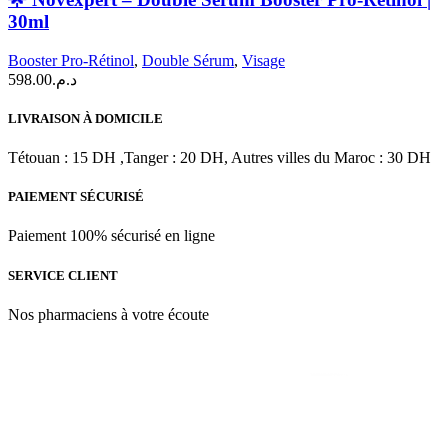
–
30ml
Double
Sérum
Booster Pro-Rétinol
,
Double Sérum
,
Visage
Booster
598.00
د.م.
Pro-
Rétinol
|
LIVRAISON À DOMICILE
30ml
Tétouan : 15 DH ,Tanger : 20 DH, Autres villes du Maroc : 30 DH
PAIEMENT SÉCURISÉ
Paiement 100% sécurisé en ligne
SERVICE CLIENT
Nos pharmaciens à votre écoute