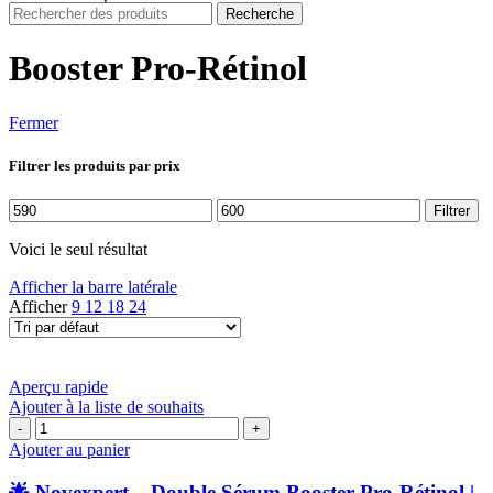
Recherche
Booster Pro-Rétinol
Fermer
Filtrer les produits par prix
Prix
Prix
Filtrer
min
max
Voici le seul résultat
Afficher la barre latérale
Afficher
9
12
18
24
Aperçu rapide
Ajouter à la liste de souhaits
quantité
de
Ajouter au panier
🌟
Novexpert
🌟 Novexpert – Double Sérum Booster Pro-Rétinol |