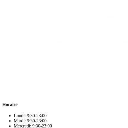
Para & beauty Tétouan votre destination pour la santé et le bien-être
! Nous sommes fiers d’offrir une vaste sélection de produits de
qualité pour répondre à tous vos besoins en matière de santé et de
beauté.
Horaire
Lundi: 9:30-23:00
Mardi: 9:30-23:00
Mercredi: 9:30-23:00