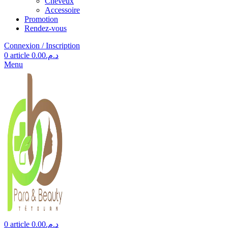
Cheveux
Accessoire
Promotion
Rendez-vous
Connexion / Inscription
0
article
0.00
د.م.
Menu
0
article
0.00
د.م.