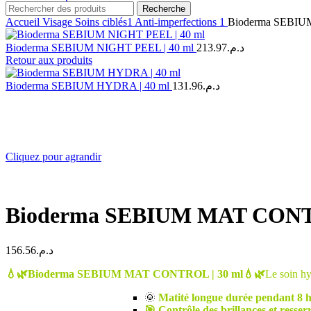
Recherche
Accueil
Visage
Soins ciblés1
Anti-imperfections 1
Bioderma SEBIU
Bioderma SEBIUM NIGHT PEEL | 40 ml
213.97
د.م.
Retour aux produits
Bioderma SEBIUM HYDRA | 40 ml
131.96
د.م.
Cliquez pour agrandir
Bioderma SEBIUM MAT CONTR
156.56
د.م.
💧🌿Bioderma SEBIUM MAT CONTROL | 30 ml💧🌿
Le soin hyd
🌞
Matité longue durée pendant 8 
🎯 Contrôle des brillances et resserr