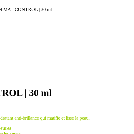
M MAT CONTROL | 30 ml
OL | 30 ml
ratant anti-brillance qui matifie et lisse la peau.
heures
e les pores