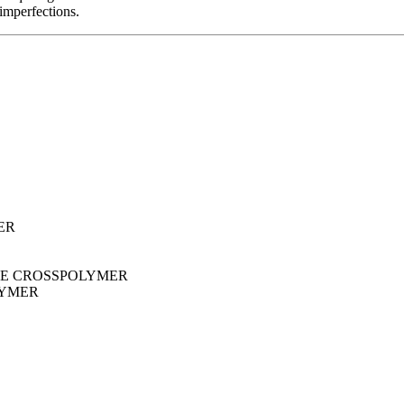
 imperfections.
ER
NE CROSSPOLYMER
LYMER