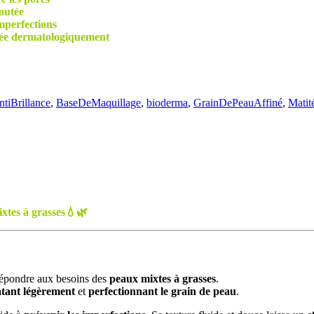
loutée
imperfections
tée dermatologiquement
ntiBrillance
,
BaseDeMaquillage
,
bioderma
,
GrainDePeauAffiné
,
Matit
xtes à grasses💧🌿
répondre aux besoins des
peaux mixtes à grasses
.
tant légèrement
et
perfectionnant le grain de peau
.