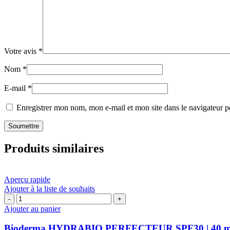
Votre avis
*
Nom
*
E-mail
*
Enregistrer mon nom, mon e-mail et mon site dans le navigateur
Produits similaires
Aperçu rapide
Ajouter à la liste de souhaits
quantité
de
Ajouter au panier
Bioderma
HYDRABIO
Bioderma HYDRABIO PERFECTEUR SPF30 | 40 m