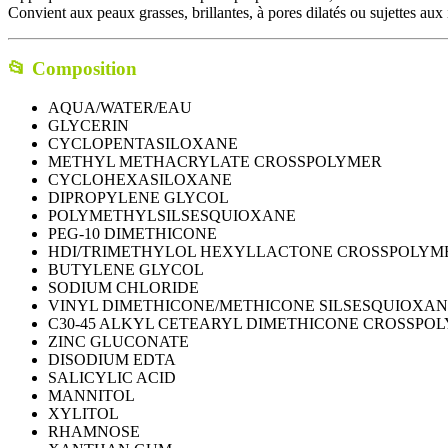
Convient aux peaux grasses, brillantes, à pores dilatés ou sujettes aux
📂
Composition
AQUA/WATER/EAU
GLYCERIN
CYCLOPENTASILOXANE
METHYL METHACRYLATE CROSSPOLYMER
CYCLOHEXASILOXANE
DIPROPYLENE GLYCOL
POLYMETHYLSILSESQUIOXANE
PEG-10 DIMETHICONE
HDI/TRIMETHYLOL HEXYLLACTONE CROSSPOLYM
BUTYLENE GLYCOL
SODIUM CHLORIDE
VINYL DIMETHICONE/METHICONE SILSESQUIOXA
C30-45 ALKYL CETEARYL DIMETHICONE CROSSPO
ZINC GLUCONATE
DISODIUM EDTA
SALICYLIC ACID
MANNITOL
XYLITOL
RHAMNOSE