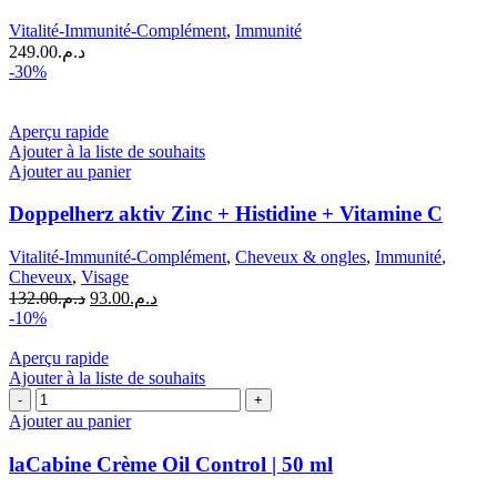
Vitalité-Immunité-Complément
,
Immunité
249.00
د.م.
-30%
Aperçu rapide
Ajouter à la liste de souhaits
Ajouter au panier
Doppelherz aktiv Zinc + Histidine + Vitamine C
Vitalité-Immunité-Complément
,
Cheveux & ongles
,
Immunité
,
Cheveux
,
Visage
Le
Le
132.00
د.م.
93.00
د.م.
prix
prix
-10%
initial
actuel
était :
est :
Aperçu rapide
د.م.93.00.
د.م.132.00.
Ajouter à la liste de souhaits
quantité
de
Ajouter au panier
laCabine
Crème
laCabine Crème Oil Control | 50 ml
Oil
Control