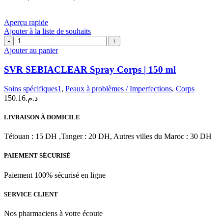
peuvent
de
être
prix :
choisies
د.م.145.33
Aperçu rapide
sur
à
Ajouter à la liste de souhaits
la
quantité
د.م.212.39
page
de
Ajouter au panier
du
SVR
produit
SEBIACLEAR
SVR SEBIACLEAR Spray Corps | 150 ml
Spray
Corps
Soins spécifiques1
,
Peaux à problèmes / Imperfections
,
Corps
|
150.16
د.م.
150
ml
LIVRAISON À DOMICILE
Tétouan : 15 DH ,Tanger : 20 DH, Autres villes du Maroc : 30 DH
PAIEMENT SÉCURISÉ
Paiement 100% sécurisé en ligne
SERVICE CLIENT
Nos pharmaciens à votre écoute