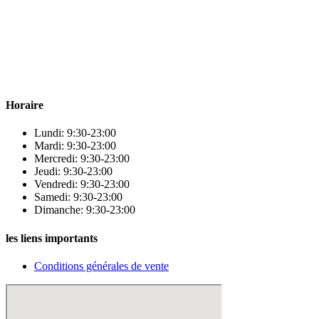
Para & beauty Tétouan votre destination pour la santé et le bien-être
! Nous sommes fiers d’offrir une vaste sélection de produits de
qualité pour répondre à tous vos besoins en matière de santé et de
beauté.
Horaire
Lundi: 9:30-23:00
Mardi: 9:30-23:00
Mercredi: 9:30-23:00
Jeudi: 9:30-23:00
Vendredi: 9:30-23:00
Samedi: 9:30-23:00
Dimanche: 9:30-23:00
les liens importants
Conditions générales de vente