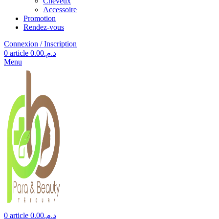
Cheveux
Accessoire
Promotion
Rendez-vous
Connexion / Inscription
0
article
0.00
د.م.
Menu
0
article
0.00
د.م.