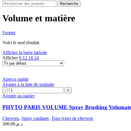
Recherche
Volume et matière
Fermer
Voici le seul résultat
Afficher la barre latérale
Afficher
9
12
18
24
Aperçu rapide
Ajouter à la liste de souhaits
quantité
de
Ajouter au panier
PHYTO
PARIS
PHYTO PARIS VOLUME Spray Brushing Volumate
VOLUME
Spray
Cheveux
,
Spray capilaire
,
Tous types de cheveux
Brushing
300.00
د.م.
Volumateur