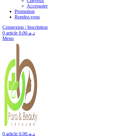
Cheveux
Accessoire
Promotion
Rendez-vous
Connexion / Inscription
0
article
0.00
د.م.
Menu
0
article
0.00
د.م.