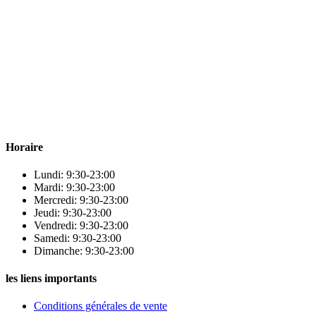
Para & beauty Tétouan votre destination pour la santé et le bien-être !
Horaire
Lundi: 9:30-23:00
Mardi: 9:30-23:00
Mercredi: 9:30-23:00
Jeudi: 9:30-23:00
Vendredi: 9:30-23:00
Samedi: 9:30-23:00
Dimanche: 9:30-23:00
les liens importants
Conditions générales de vente