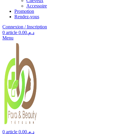
Cheveux
Accessoire
Promotion
Rendez-vous
Connexion / Inscription
0
article
0.00
د.م.
Menu
0
article
0.00
د.م.