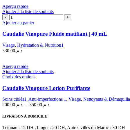
|
Aperçu rapide
30
Ajouter à la liste de souhaits
ml
quantité
de
Ajouter au panier
Caudalie
Vinopure
Caudalie Vinopure Fluide matifiant | 40 mL
Fluide
matifiant
Visage
,
Hydratation & Nutrition1
|
330.00
د.م.
40
mL
Aperçu rapide
Ajouter à la liste de souhaits
Ce
Choix des options
produit
a
Caudalie Vinopure Lotion Purifiante
plusieurs
variations.
Soins ciblés1
,
Anti-imperfections 1
,
Visage
,
Nettoyants & Démaquilla
Les
Plage
200.00
د.م.
–
350.00
د.م.
options
de
peuvent
prix :
LIVRAISON À DOMICILE
être
د.م.200.00
choisies
à
Tétouan : 15 DH ,Tanger : 20 DH, Autres villes du Maroc : 30 DH
sur