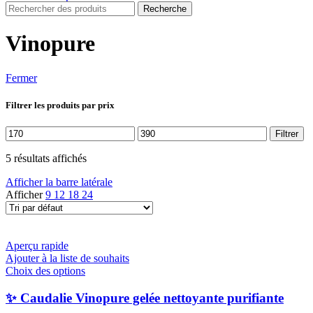
Recherche
Vinopure
Fermer
Filtrer les produits par prix
Prix
Prix
Filtrer
min
max
5 résultats affichés
Afficher la barre latérale
Afficher
9
12
18
24
Aperçu rapide
Ajouter à la liste de souhaits
Ce
Choix des options
produit
a
✨ Caudalie Vinopure gelée nettoyante purifiante
plusieurs