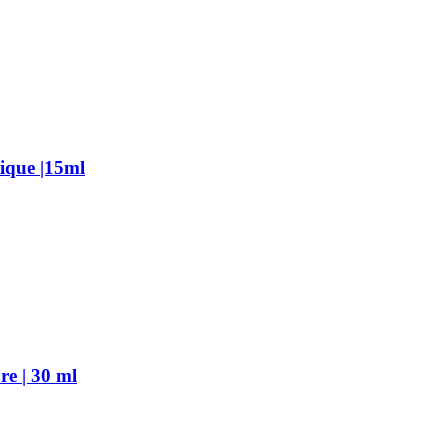
ique |15ml
re | 30 ml