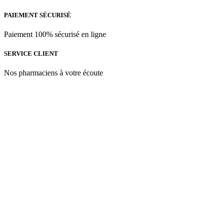
د.م.350.00
la
PAIEMENT SÉCURISÉ
page
du
produit
Paiement 100% sécurisé en ligne
SERVICE CLIENT
Nos pharmaciens à votre écoute