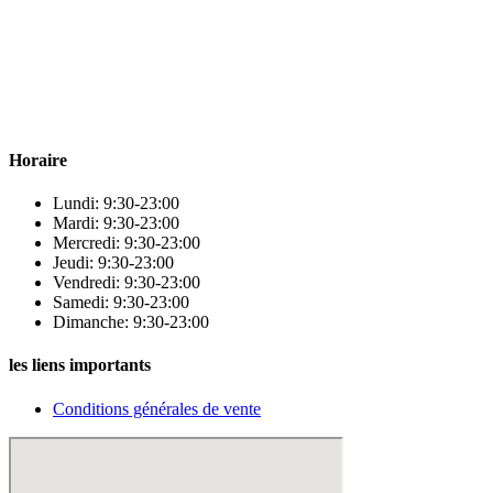
Para & beauty Tétouan votre destination pour la santé et le bien-être !
Horaire
Lundi: 9:30-23:00
Mardi: 9:30-23:00
Mercredi: 9:30-23:00
Jeudi: 9:30-23:00
Vendredi: 9:30-23:00
Samedi: 9:30-23:00
Dimanche: 9:30-23:00
les liens importants
Conditions générales de vente