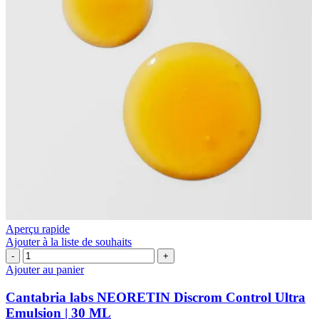
Aperçu rapide
Ajouter à la liste de souhaits
quantité
de
Ajouter au panier
Cantabria
labs
Cantabria labs NEORETIN Discrom Control Ultra
NEORETIN
Emulsion | 30 ML
Discrom