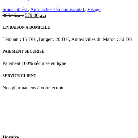
Control
Soins ciblés1
,
Anti-taches / Éclaircissants1
,
Visage
Ultra
Le
Le
868.46
د.م.
579.00
د.م.
Emulsion
prix
prix
|
initial
actuel
30
LIVRAISON À DOMICILE
était :
est :
ML
د.م.579.00.
د.م.868.46.
Tétouan : 15 DH ,Tanger : 20 DH, Autres villes du Maroc : 30 DH
PAIEMENT SÉCURISÉ
Paiement 100% sécurisé en ligne
SERVICE CLIENT
Nos pharmaciens à votre écoute
Para & beauty Tétouan votre destination pour la santé et le bien-être
! Nous sommes fiers d’offrir une vaste sélection de produits de
qualité pour répondre à tous vos besoins en matière de santé et de
beauté.
Horaire