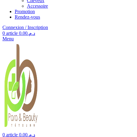
Cheveux
Accessoire
Promotion
Rendez-vous
Connexion / Inscription
0
article
0.00
د.م.
Menu
0
article
0.00
د.م.