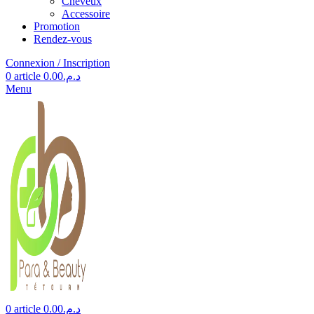
Cheveux
Accessoire
Promotion
Rendez-vous
Connexion / Inscription
0
article
0.00
د.م.
Menu
0
article
0.00
د.م.