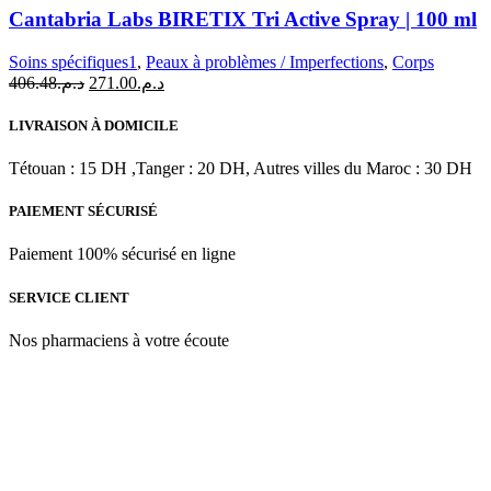
Labs
Cantabria Labs BIRETIX Tri Active Spray | 100 ml
BIRETIX
Tri
Soins spécifiques1
,
Peaux à problèmes / Imperfections
,
Corps
Active
Le
Le
406.48
د.م.
271.00
د.م.
Spray
prix
prix
|
initial
actuel
LIVRAISON À DOMICILE
100
était :
est :
ml
د.م.271.00.
د.م.406.48.
Tétouan : 15 DH ,Tanger : 20 DH, Autres villes du Maroc : 30 DH
PAIEMENT SÉCURISÉ
Paiement 100% sécurisé en ligne
SERVICE CLIENT
Nos pharmaciens à votre écoute
Para & beauty Tétouan votre destination pour la santé et le bien-être
! Nous sommes fiers d’offrir une vaste sélection de produits de
qualité pour répondre à tous vos besoins en matière de santé et de
beauté.