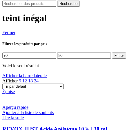
Recherche
teint inégal
Fermer
Filtrer les produits par prix
Prix
Prix
Filtrer
min
max
Voici le seul résultat
Afficher la barre latérale
Afficher
9
12
18
24
Épuisé
Aperçu rapide
Ajouter à la liste de souhaits
Lire la suite
REVOX JUST Acide Azélaïque 10% | 30 ml