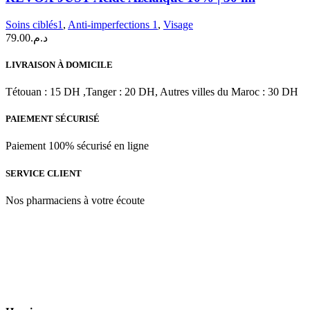
Soins ciblés1
,
Anti-imperfections 1
,
Visage
79.00
د.م.
LIVRAISON À DOMICILE
Tétouan : 15 DH ,Tanger : 20 DH, Autres villes du Maroc : 30 DH
PAIEMENT SÉCURISÉ
Paiement 100% sécurisé en ligne
SERVICE CLIENT
Nos pharmaciens à votre écoute
Para & beauty Tétouan votre destination pour la santé et le bien-être
! Nous sommes fiers d’offrir une vaste sélection de produits de
qualité pour répondre à tous vos besoins en matière de santé et de
beauté.