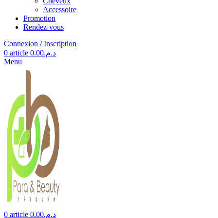
Cheveux
Accessoire
Promotion
Rendez-vous
Connexion / Inscription
0
article
0.00
د.م.
Menu
0
article
0.00
د.م.