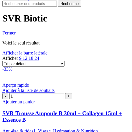
Recherche
SVR Biotic
Fermer
Voici le seul résultat
Afficher la barre latérale
Afficher
9
12
18
24
-33%
Aperçu rapide
Ajouter à la liste de souhaits
quantité
de
Ajouter au panier
SVR
Trousse
SVR Trousse Ampoule B 30ml + Collagen 15ml +
Ampoule
Essence B
B
30ml
Anti-âge & rides1
,
Visage
,
Hydratation & Nutrition1