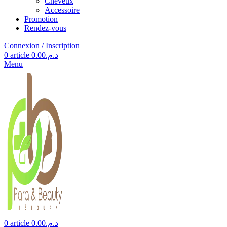
Cheveux
Accessoire
Promotion
Rendez-vous
Connexion / Inscription
0
article
0.00
د.م.
Menu
0
article
0.00
د.م.