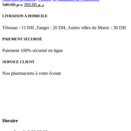
+
Le
Le
540.00
د.م.
360.00
د.م.
Collagen
prix
prix
15ml
initial
actuel
+
LIVRAISON À DOMICILE
était :
est :
Essence
د.م.360.00.
د.م.540.00.
B
Tétouan : 15 DH ,Tanger : 20 DH, Autres villes du Maroc : 30 DH
PAIEMENT SÉCURISÉ
Paiement 100% sécurisé en ligne
SERVICE CLIENT
Nos pharmaciens à votre écoute
Para & beauty Tétouan votre destination pour la santé et le bien-être
! Nous sommes fiers d’offrir une vaste sélection de produits de
qualité pour répondre à tous vos besoins en matière de santé et de
beauté.
Horaire