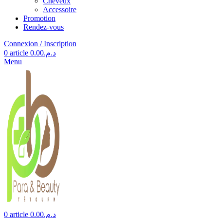
Cheveux
Accessoire
Promotion
Rendez-vous
Connexion / Inscription
0
article
0.00
د.م.
Menu
0
article
0.00
د.م.