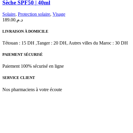
Sèche SPF50 | 40ml
Minérale
Unifiante
Solaire
,
Protection solaire
,
Visage
Peau
189.00
د.م.
Sèche
SPF50
|
LIVRAISON À DOMICILE
40ml
Tétouan : 15 DH ,Tanger : 20 DH, Autres villes du Maroc : 30 DH
PAIEMENT SÉCURISÉ
Paiement 100% sécurisé en ligne
SERVICE CLIENT
Nos pharmaciens à votre écoute
Para & beauty Tétouan votre destination pour la santé et le bien-être
! Nous sommes fiers d’offrir une vaste sélection de produits de
qualité pour répondre à tous vos besoins en matière de santé et de
beauté.