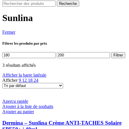
Recherche
Sunlina
Fermer
Filtrer les produits par prix
Prix
Prix
Filtrer
min
max
3 résultats affichés
Afficher la barre latérale
Afficher
9
12
18
24
Aperçu rapide
Ajouter à la liste de souhaits
Ajouter au panier
Dermina – Sunlina Crème ANTI-TACHES Solaire