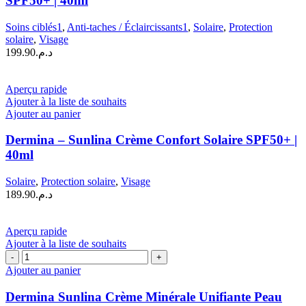
SPF50+ | 40ml
Soins ciblés1
,
Anti-taches / Éclaircissants1
,
Solaire
,
Protection
solaire
,
Visage
199.90
د.م.
Aperçu rapide
Ajouter à la liste de souhaits
Ajouter au panier
Dermina – Sunlina Crème Confort Solaire SPF50+ |
40ml
Solaire
,
Protection solaire
,
Visage
189.90
د.م.
Aperçu rapide
Ajouter à la liste de souhaits
quantité
de
Ajouter au panier
Dermina
Sunlina
Dermina Sunlina Crème Minérale Unifiante Peau
Crème