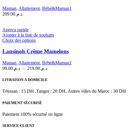
Maman
,
Allaitement
,
Bébé&Maman1
209.00
د.م.
Aperçu rapide
Ajouter à la liste de souhaits
Ce
Choix des options
produit
a
Lansinoh Crème Mamelons
plusieurs
variations.
Maman
,
Allaitement
,
Bébé&Maman1
Les
Plage
99.00
د.م.
–
219.00
د.م.
options
de
peuvent
prix :
LIVRAISON À DOMICILE
être
د.م.99.00
choisies
à
Tétouan : 15 DH ,Tanger : 20 DH, Autres villes du Maroc : 30 DH
sur
د.م.219.00
la
PAIEMENT SÉCURISÉ
page
du
produit
Paiement 100% sécurisé en ligne
SERVICE CLIENT