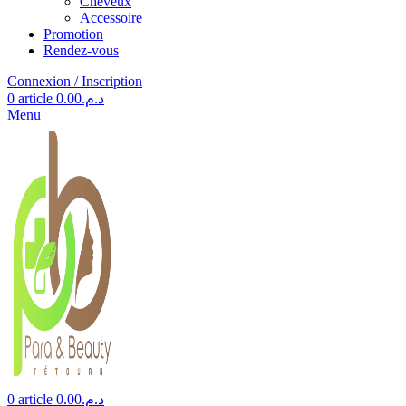
Cheveux
Accessoire
Promotion
Rendez-vous
Connexion / Inscription
0
article
0.00
د.م.
Menu
0
article
0.00
د.م.