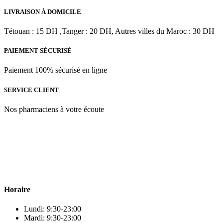
prix
prix
initial
actuel
LIVRAISON À DOMICILE
était :
est :
د.م.486.00.
د.م.540.00.
Tétouan : 15 DH ,Tanger : 20 DH, Autres villes du Maroc : 30 DH
PAIEMENT SÉCURISÉ
Paiement 100% sécurisé en ligne
SERVICE CLIENT
Nos pharmaciens à votre écoute
Para & beauty Tétouan votre destination pour la santé et le bien-être
! Nous sommes fiers d’offrir une vaste sélection de produits de
qualité pour répondre à tous vos besoins en matière de santé et de
beauté.
Horaire
Lundi: 9:30-23:00
Mardi: 9:30-23:00