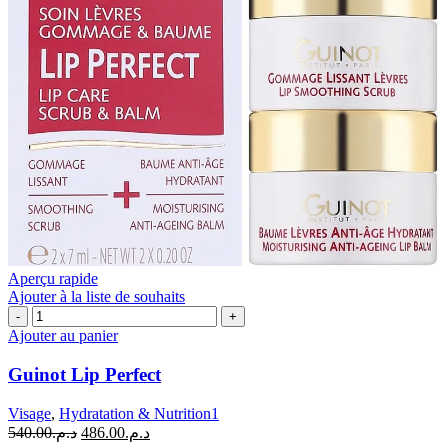
Aperçu rapide
Ajouter à la liste de souhaits
quantité
de
Ajouter au panier
Guinot
Lip
Guinot Lip Perfect
Perfect
Visage
,
Hydratation & Nutrition1
Le
Le
540.00
د.م.
486.00
د.م.