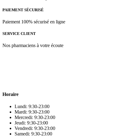
ml
PAIEMENT SÉCURISÉ
Paiement 100% sécurisé en ligne
SERVICE CLIENT
Nos pharmaciens à votre écoute
Para & beauty Tétouan votre destination pour la santé et le bien-être
! Nous sommes fiers d’offrir une vaste sélection de produits de
qualité pour répondre à tous vos besoins en matière de santé et de
beauté.
Horaire
Lundi: 9:30-23:00
Mardi: 9:30-23:00
Mercredi: 9:30-23:00
Jeudi: 9:30-23:00
Vendredi: 9:30-23:00
Samedi: 9:30-23:00