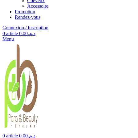
Cheveux
Accessoire
Promotion
Rendez-vous
Connexion / Inscription
0
article
0.00
د.م.
Menu
0
article
0.00
د.م.