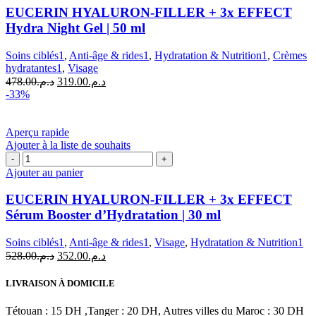
HYALURON-
EUCERIN HYALURON-FILLER + 3x EFFECT
FILLER
Hydra Night Gel | 50 ml
+
3x
Soins ciblés1
,
Anti-âge & rides1
,
Hydratation & Nutrition1
,
Crèmes
EFFECT
hydratantes1
,
Visage
Hydra
Le
Le
478.00
د.م.
319.00
د.م.
Night
prix
prix
-33%
Gel
initial
actuel
|
était :
est :
50
د.م.319.00.
د.م.478.00.
Aperçu rapide
ml
Ajouter à la liste de souhaits
quantité
de
Ajouter au panier
EUCERIN
HYALURON-
EUCERIN HYALURON-FILLER + 3x EFFECT
FILLER
Sérum Booster d’Hydratation | 30 ml
+
3x
Soins ciblés1
,
Anti-âge & rides1
,
Visage
,
Hydratation & Nutrition1
EFFECT
Le
Le
528.00
د.م.
352.00
د.م.
Sérum
prix
prix
Booster
initial
actuel
d'Hydratation
LIVRAISON À DOMICILE
était :
est :
|
د.م.352.00.
د.م.528.00.
30
Tétouan : 15 DH ,Tanger : 20 DH, Autres villes du Maroc : 30 DH