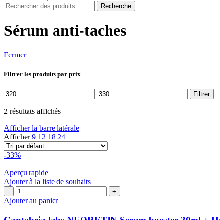
Recherche
Sérum anti-taches
Fermer
Filtrer les produits par prix
Prix
Prix
Filtrer
min
max
2 résultats affichés
Afficher la barre latérale
Afficher
9
12
18
24
-33%
Aperçu rapide
Ajouter à la liste de souhaits
quantité
de
Ajouter au panier
Cantabria
labs
Cantabria labs NEORETIN Serum booster 30ml + Heli