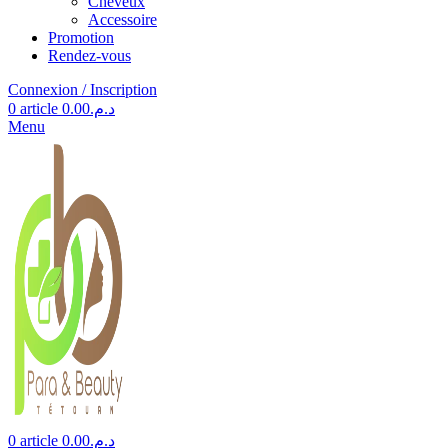
Cheveux
Accessoire
Promotion
Rendez-vous
Connexion / Inscription
0
article
0.00
د.م.
Menu
0
article
0.00
د.م.