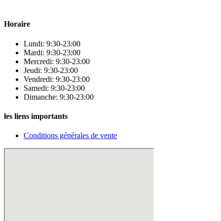
Para & beauty Tétouan votre destination pour la santé et le bien-être !
Horaire
Lundi: 9:30-23:00
Mardi: 9:30-23:00
Mercredi: 9:30-23:00
Jeudi: 9:30-23:00
Vendredi: 9:30-23:00
Samedi: 9:30-23:00
Dimanche: 9:30-23:00
les liens importants
Conditions générales de vente