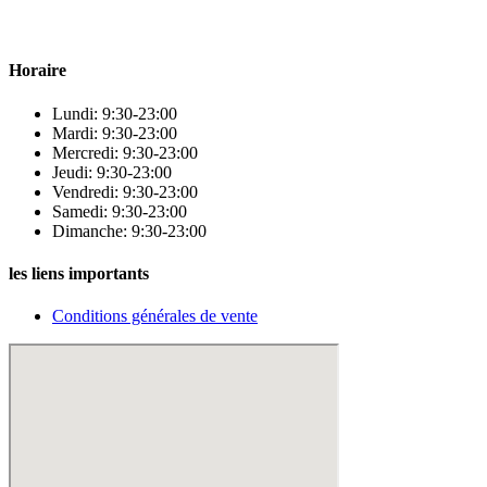
qualité pour répondre à tous vos besoins en matière de santé et de
beauté.
Horaire
Lundi: 9:30-23:00
Mardi: 9:30-23:00
Mercredi: 9:30-23:00
Jeudi: 9:30-23:00
Vendredi: 9:30-23:00
Samedi: 9:30-23:00
Dimanche: 9:30-23:00
les liens importants
Conditions générales de vente