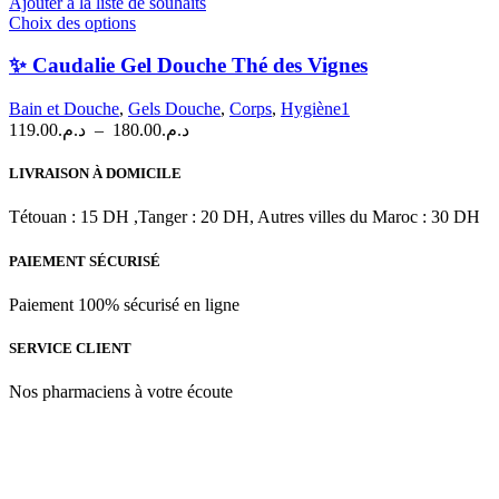
Ajouter à la liste de souhaits
Ce
Choix des options
produit
a
✨ Caudalie Gel Douche Thé des Vignes
plusieurs
variations.
Bain et Douche
,
Gels Douche
,
Corps
,
Hygiène1
Les
Plage
119.00
د.م.
–
180.00
د.م.
options
de
peuvent
prix :
LIVRAISON À DOMICILE
être
د.م.119.00
choisies
à
Tétouan : 15 DH ,Tanger : 20 DH, Autres villes du Maroc : 30 DH
sur
د.م.180.00
la
PAIEMENT SÉCURISÉ
page
du
produit
Paiement 100% sécurisé en ligne
SERVICE CLIENT
Nos pharmaciens à votre écoute
Para & beauty Tétouan votre destination pour la santé et le bien-être
! Nous sommes fiers d’offrir une vaste sélection de produits de