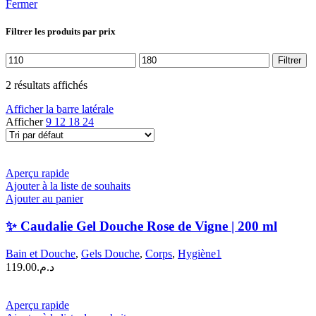
Fermer
Filtrer les produits par prix
Prix
Prix
Filtrer
min
max
2 résultats affichés
Afficher la barre latérale
Afficher
9
12
18
24
Aperçu rapide
Ajouter à la liste de souhaits
Ajouter au panier
✨ Caudalie Gel Douche Rose de Vigne | 200 ml
Bain et Douche
,
Gels Douche
,
Corps
,
Hygiène1
119.00
د.م.
Aperçu rapide