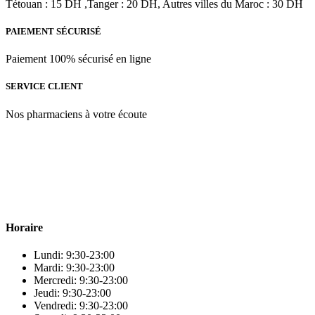
Tétouan : 15 DH ,Tanger : 20 DH, Autres villes du Maroc : 30 DH
PAIEMENT SÉCURISÉ
Paiement 100% sécurisé en ligne
SERVICE CLIENT
Nos pharmaciens à votre écoute
Para & beauty Tétouan votre destination pour la santé et le bien-être
! Nous sommes fiers d’offrir une vaste sélection de produits de
qualité pour répondre à tous vos besoins en matière de santé et de
beauté.
Horaire
Lundi: 9:30-23:00
Mardi: 9:30-23:00
Mercredi: 9:30-23:00
Jeudi: 9:30-23:00
Vendredi: 9:30-23:00