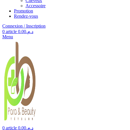
Cheveux
Accessoire
Promotion
Rendez-vous
Connexion / Inscription
0
article
0.00
د.م.
Menu
0
article
0.00
د.م.