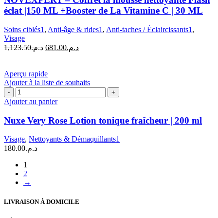
Coffret
éclat |150 ML +Booster de La Vitamine C | 30 ML
la
mousse
Soins ciblés1
,
Anti-âge & rides1
,
Anti-taches / Éclaircissants1
,
nettoyante
Visage
Flash
Le
Le
1,123.50
د.م.
681.00
د.م.
éclat
prix
prix
|150
initial
actuel
ML
était :
est :
Aperçu rapide
+Booster
د.م.681.00.
د.م.1,123.50.
Ajouter à la liste de souhaits
de
quantité
La
de
Ajouter au panier
Vitamine
Nuxe
C
Very
|
Nuxe Very Rose Lotion tonique fraîcheur | 200 ml
Rose
30
Lotion
ML
Visage
,
Nettoyants & Démaquillants1
tonique
180.00
د.م.
fraîcheur
|
1
200
2
ml
→
LIVRAISON À DOMICILE