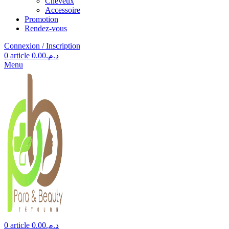
Cheveux
Accessoire
Promotion
Rendez-vous
Connexion / Inscription
0
article
0.00
د.م.
Menu
0
article
0.00
د.م.