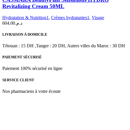
Sensations
Revitalizing Cream 50ML
HYDRO
Revitalizing
Hydratation & Nutrition1
,
Crèmes hydratantes1
,
Visage
Cream
604.00
د.م.
50ML
LIVRAISON À DOMICILE
Tétouan : 15 DH ,Tanger : 20 DH, Autres villes du Maroc : 30 DH
PAIEMENT SÉCURISÉ
Paiement 100% sécurisé en ligne
SERVICE CLIENT
Nos pharmaciens à votre écoute
Para & beauty Tétouan votre destination pour la santé et le bien-être
! Nous sommes fiers d’offrir une vaste sélection de produits de
qualité pour répondre à tous vos besoins en matière de santé et de
beauté.