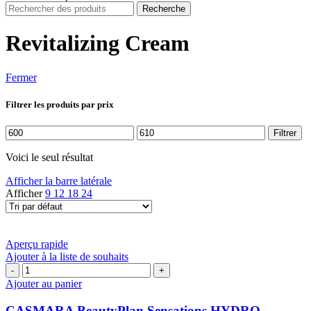
Recherche
Revitalizing Cream
Fermer
Filtrer les produits par prix
Prix
Prix
Filtrer
min
max
Voici le seul résultat
Afficher la barre latérale
Afficher
9
12
18
24
Aperçu rapide
Ajouter à la liste de souhaits
quantité
de
Ajouter au panier
CASMARA
BeautyPlan
CASMARA BeautyPlan Sensations HYDRO