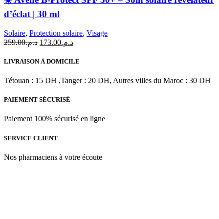
d’éclat | 30 ml
Solaire
,
Protection solaire
,
Visage
Le
Le
259.00
د.م.
173.00
د.م.
prix
prix
initial
actuel
LIVRAISON À DOMICILE
était :
est :
د.م.173.00.
د.م.259.00.
Tétouan : 15 DH ,Tanger : 20 DH, Autres villes du Maroc : 30 DH
PAIEMENT SÉCURISÉ
Paiement 100% sécurisé en ligne
SERVICE CLIENT
Nos pharmaciens à votre écoute
Para & beauty Tétouan votre destination pour la santé et le bien-être
! Nous sommes fiers d’offrir une vaste sélection de produits de
qualité pour répondre à tous vos besoins en matière de santé et de
beauté.