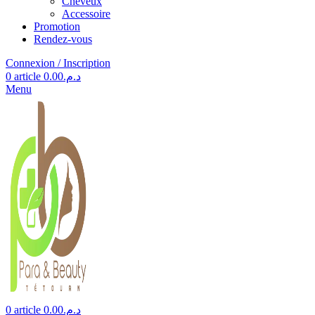
Cheveux
Accessoire
Promotion
Rendez-vous
Connexion / Inscription
0
article
0.00
د.م.
Menu
0
article
0.00
د.م.