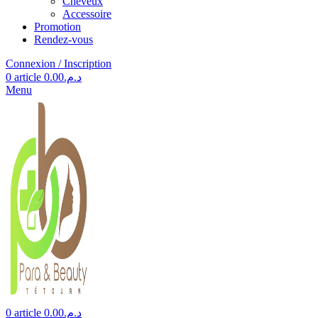
Cheveux
Accessoire
Promotion
Rendez-vous
Connexion / Inscription
0
article
0.00
د.م.
Menu
0
article
0.00
د.م.