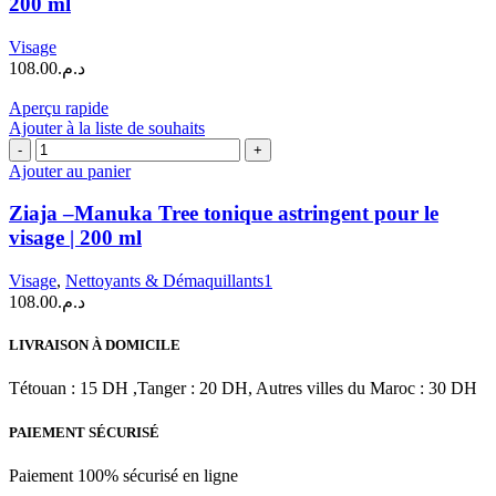
200 ml
Tree
Gel
Visage
Nettoyant
108.00
د.م.
Normalisant
|
Aperçu rapide
200
Ajouter à la liste de souhaits
ml
quantité
de
Ajouter au panier
Ziaja
–
Ziaja –Manuka Tree tonique astringent pour le
Manuka
visage | 200 ml
Tree
tonique
Visage
,
Nettoyants & Démaquillants1
astringent
108.00
د.م.
pour
le
visage
LIVRAISON À DOMICILE
|
200
Tétouan : 15 DH ,Tanger : 20 DH, Autres villes du Maroc : 30 DH
ml
PAIEMENT SÉCURISÉ
Paiement 100% sécurisé en ligne