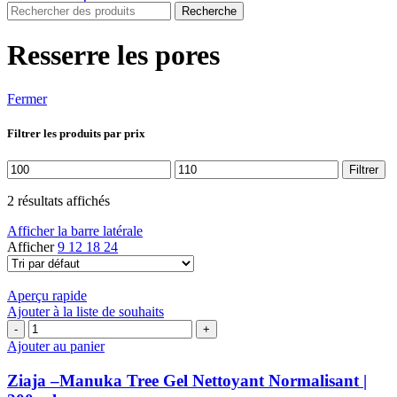
Recherche
Resserre les pores
Fermer
Filtrer les produits par prix
Prix
Prix
Filtrer
min
max
2 résultats affichés
Afficher la barre latérale
Afficher
9
12
18
24
Aperçu rapide
Ajouter à la liste de souhaits
quantité
de
Ajouter au panier
Ziaja
–
Ziaja –Manuka Tree Gel Nettoyant Normalisant |
Manuka