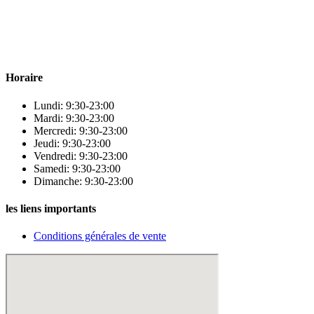
Para & beauty Tétouan votre destination pour la santé et le bien-être
! Nous sommes fiers d’offrir une vaste sélection de produits de
qualité pour répondre à tous vos besoins en matière de santé et de
beauté.
Horaire
Lundi: 9:30-23:00
Mardi: 9:30-23:00
Mercredi: 9:30-23:00
Jeudi: 9:30-23:00
Vendredi: 9:30-23:00
Samedi: 9:30-23:00
Dimanche: 9:30-23:00
les liens importants
Conditions générales de vente