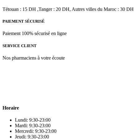
Tétouan : 15 DH ,Tanger : 20 DH, Autres villes du Maroc : 30 DH
PAIEMENT SÉCURISÉ
Paiement 100% sécurisé en ligne
SERVICE CLIENT
Nos pharmaciens à votre écoute
Para & beauty Tétouan votre destination pour la santé et le bien-être
! Nous sommes fiers d’offrir une vaste sélection de produits de
qualité pour répondre à tous vos besoins en matière de santé et de
beauté.
Horaire
Lundi: 9:30-23:00
Mardi: 9:30-23:00
Mercredi: 9:30-23:00
Jeudi: 9:30-23:00