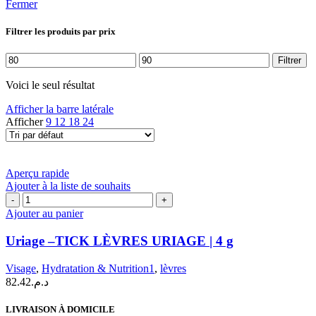
Fermer
Filtrer les produits par prix
Prix
Prix
Filtrer
min
max
Voici le seul résultat
Afficher la barre latérale
Afficher
9
12
18
24
Aperçu rapide
Ajouter à la liste de souhaits
quantité
de
Ajouter au panier
Uriage
–
Uriage –TICK LÈVRES URIAGE | 4 g
TICK
LÈVRES
Visage
,
Hydratation & Nutrition1
,
lèvres
URIAGE
82.42
د.م.
|
4
LIVRAISON À DOMICILE
g