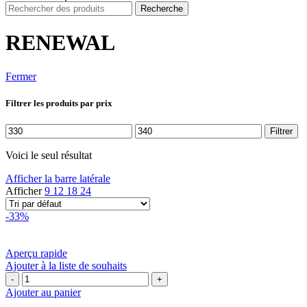
Recherche
RENEWAL
Fermer
Filtrer les produits par prix
Prix
Prix
Filtrer
min
max
Voici le seul résultat
Afficher la barre latérale
Afficher
9
12
18
24
-33%
Aperçu rapide
Ajouter à la liste de souhaits
quantité
de
Ajouter au panier
Cantabria