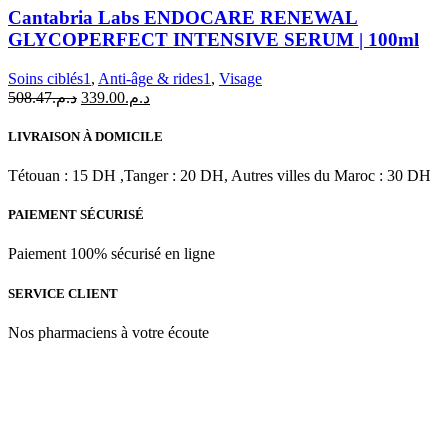
Labs
Cantabria Labs ENDOCARE RENEWAL
ENDOCARE
GLYCOPERFECT INTENSIVE SERUM | 100ml
RENEWAL
GLYCOPERFECT
Soins ciblés1
,
Anti-âge & rides1
,
Visage
INTENSIVE
Le
Le
508.47
د.م.
339.00
د.م.
SERUM
prix
prix
|
initial
actuel
100ml
LIVRAISON À DOMICILE
était :
est :
د.م.339.00.
د.م.508.47.
Tétouan : 15 DH ,Tanger : 20 DH, Autres villes du Maroc : 30 DH
PAIEMENT SÉCURISÉ
Paiement 100% sécurisé en ligne
SERVICE CLIENT
Nos pharmaciens à votre écoute