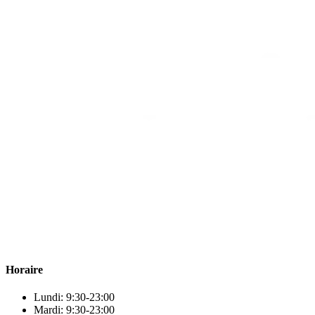
Para & beauty Tétouan votre destination pour la santé et le bien-être
! Nous sommes fiers d’offrir une vaste sélection de produits de
qualité pour répondre à tous vos besoins en matière de santé et de
beauté.
Horaire
Lundi: 9:30-23:00
Mardi: 9:30-23:00