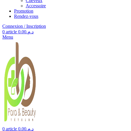
Cheveux
Accessoire
Promotion
Rendez-vous
Connexion / Inscription
0
article
0.00
د.م.
Menu
0
article
0.00
د.م.