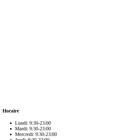
Para & beauty Tétouan votre destination pour la santé et le bien-être
! Nous sommes fiers d’offrir une vaste sélection de produits de
qualité pour répondre à tous vos besoins en matière de santé et de
beauté.
Horaire
Lundi: 9:30-23:00
Mardi: 9:30-23:00
Mercredi: 9:30-23:00
Jeudi: 9:30-23:00