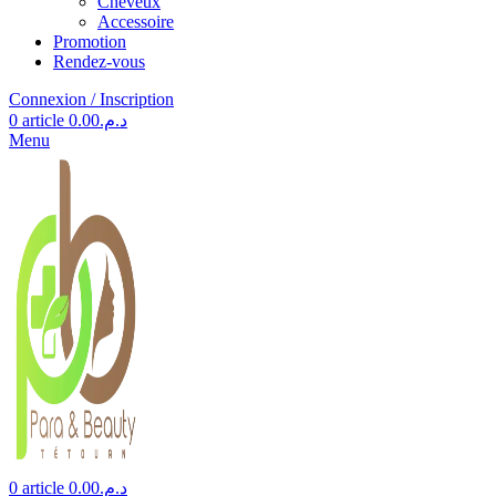
Cheveux
Accessoire
Promotion
Rendez-vous
Connexion / Inscription
0
article
0.00
د.م.
Menu
0
article
0.00
د.م.