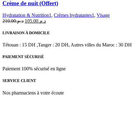
Crème de nuit (Offert)
Care
Crème
Hydratation & Nutrition1
,
Crèmes hydratantes1
,
Visage
de
Le
Le
210.00
د.م.
105.00
د.م.
nuit
prix
prix
+
initial
actuel
Natural
LIVRAISON À DOMICILE
était :
est :
Care
د.م.105.00.
د.م.210.00.
Crème
Tétouan : 15 DH ,Tanger : 20 DH, Autres villes du Maroc : 30 DH
de
nuit
PAIEMENT SÉCURISÉ
(Offert)
Paiement 100% sécurisé en ligne
SERVICE CLIENT
Nos pharmaciens à votre écoute