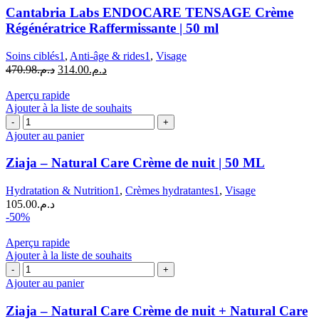
Labs
Cantabria Labs ENDOCARE TENSAGE Crème
ENDOCARE
Régénératrice Raffermissante | 50 ml
TENSAGE
Crème
Soins ciblés1
,
Anti-âge & rides1
,
Visage
Régénératrice
Le
Le
470.98
د.م.
314.00
د.م.
Raffermissante
prix
prix
|
initial
actuel
Aperçu rapide
50
était :
est :
Ajouter à la liste de souhaits
ml
quantité
د.م.470.98.
د.م.314.00.
de
Ajouter au panier
Ziaja
-
Ziaja – Natural Care Crème de nuit | 50 ML
Natural
Care
Hydratation & Nutrition1
,
Crèmes hydratantes1
,
Visage
Crème
105.00
د.م.
de
-50%
nuit
|
Aperçu rapide
50
Ajouter à la liste de souhaits
ML
quantité
de
Ajouter au panier
Ziaja
–
Ziaja – Natural Care Crème de nuit + Natural Care
Natural