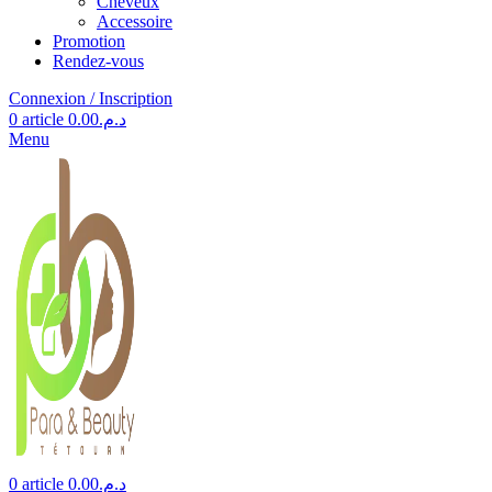
Cheveux
Accessoire
Promotion
Rendez-vous
Connexion / Inscription
0
article
0.00
د.م.
Menu
0
article
0.00
د.م.