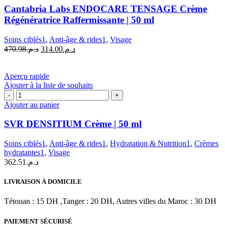
Labs
Cantabria Labs ENDOCARE TENSAGE Crème
ENDOCARE
Régénératrice Raffermissante | 50 ml
TENSAGE
Crème
Soins ciblés1
,
Anti-âge & rides1
,
Visage
Régénératrice
Le
Le
470.98
د.م.
314.00
د.م.
Raffermissante
prix
prix
|
initial
actuel
50
était :
est :
Aperçu rapide
ml
د.م.314.00.
د.م.470.98.
Ajouter à la liste de souhaits
quantité
de
Ajouter au panier
SVR
DENSITIUM
SVR DENSITIUM Crème | 50 ml
Crème
|
Soins ciblés1
,
Anti-âge & rides1
,
Hydratation & Nutrition1
,
Crèmes
50
hydratantes1
,
Visage
ml
362.51
د.م.
LIVRAISON À DOMICILE
Tétouan : 15 DH ,Tanger : 20 DH, Autres villes du Maroc : 30 DH
PAIEMENT SÉCURISÉ