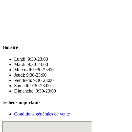
Para & beauty Tétouan votre destination pour la santé et le bien-être
! Nous sommes fiers d’offrir une vaste sélection de produits de
qualité pour répondre à tous vos besoins en matière de santé et de
beauté.
Horaire
Lundi: 9:30-23:00
Mardi: 9:30-23:00
Mercredi: 9:30-23:00
Jeudi: 9:30-23:00
Vendredi: 9:30-23:00
Samedi: 9:30-23:00
Dimanche: 9:30-23:00
les liens importants
Conditions générales de vente