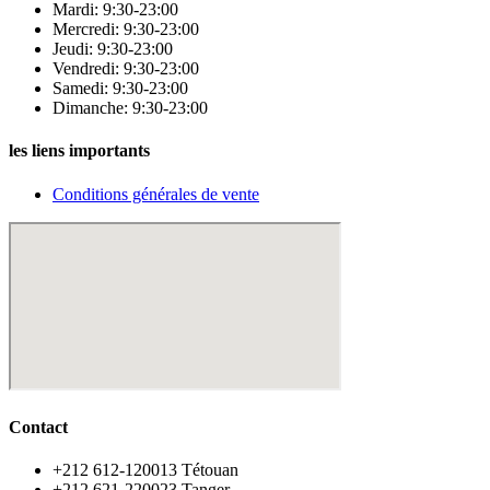
Mardi: 9:30-23:00
Mercredi: 9:30-23:00
Jeudi: 9:30-23:00
Vendredi: 9:30-23:00
Samedi: 9:30-23:00
Dimanche: 9:30-23:00
les liens importants
Conditions générales de vente
Contact
‪+212 612-120013 Tétouan
‪+212 621-220023 Tanger