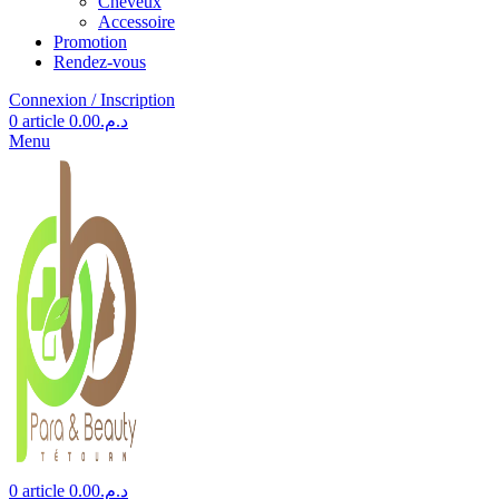
Cheveux
Accessoire
Promotion
Rendez-vous
Connexion / Inscription
0
article
0.00
د.م.
Menu
0
article
0.00
د.م.