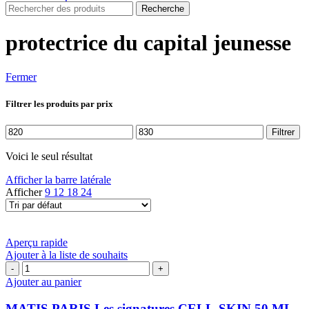
Recherche
protectrice du capital jeunesse
Fermer
Filtrer les produits par prix
Prix
Prix
Filtrer
min
max
Voici le seul résultat
Afficher la barre latérale
Afficher
9
12
18
24
Aperçu rapide
Ajouter à la liste de souhaits
quantité
de
Ajouter au panier
MATIS
PARIS
MATIS PARIS Les signatures CELL-SKIN 50 ML