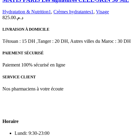
Les
signatures
Hydratation & Nutrition1
,
Crèmes hydratantes1
,
Visage
CELL-
825.00
د.م.
SKIN
50
LIVRAISON À DOMICILE
ML
Tétouan : 15 DH ,Tanger : 20 DH, Autres villes du Maroc : 30 DH
PAIEMENT SÉCURISÉ
Paiement 100% sécurisé en ligne
SERVICE CLIENT
Nos pharmaciens à votre écoute
Para & beauty Tétouan votre destination pour la santé et le bien-être !
Horaire
Lundi: 9:30-23:00