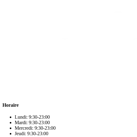
Para & beauty Tétouan votre destination pour la santé et le bien-être
! Nous sommes fiers d’offrir une vaste sélection de produits de
qualité pour répondre à tous vos besoins en matière de santé et de
beauté.
Horaire
Lundi: 9:30-23:00
Mardi: 9:30-23:00
Mercredi: 9:30-23:00
Jeudi: 9:30-23:00