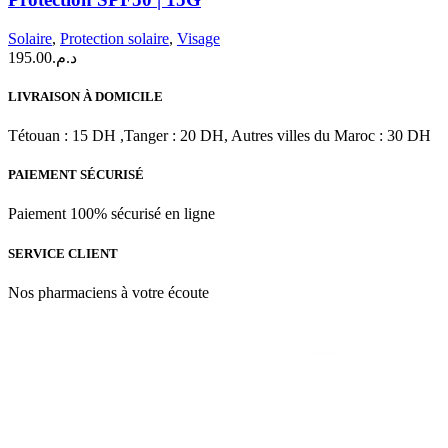
Vinosun
Protect
Solaire
,
Protection solaire
,
Visage
Stick
195.00
د.م.
Invisible
Haute
Protection
LIVRAISON À DOMICILE
SPF50
|
Tétouan : 15 DH ,Tanger : 20 DH, Autres villes du Maroc : 30 DH
15G
PAIEMENT SÉCURISÉ
Paiement 100% sécurisé en ligne
SERVICE CLIENT
Nos pharmaciens à votre écoute