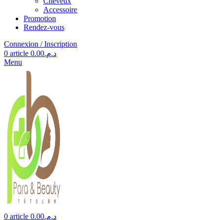
Cheveux
Accessoire
Promotion
Rendez-vous
Connexion / Inscription
0
article
0.00
د.م.
Menu
0
article
0.00
د.م.