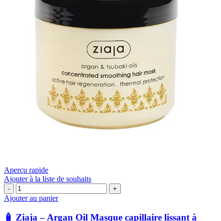
Aperçu rapide
Ajouter à la liste de souhaits
quantité
de
Ajouter au panier
🧴
Ziaja
🧴 Ziaja – Argan Oil Masque capillaire lissant à