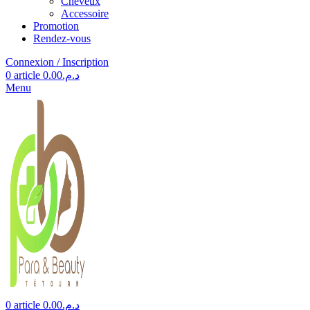
Cheveux
Accessoire
Promotion
Rendez-vous
Connexion / Inscription
0
article
0.00
د.م.
Menu
0
article
0.00
د.م.