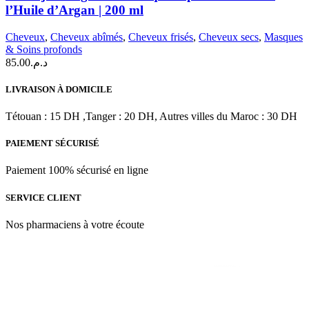
–
l’Huile d’Argan | 200 ml
Argan
Oil
Cheveux
,
Cheveux abîmés
,
Cheveux frisés
,
Cheveux secs
,
Masques
Masque
& Soins profonds
capillaire
85.00
د.م.
lissant
à
l’Huile
LIVRAISON À DOMICILE
d’Argan
|
Tétouan : 15 DH ,Tanger : 20 DH, Autres villes du Maroc : 30 DH
200
ml
PAIEMENT SÉCURISÉ
Paiement 100% sécurisé en ligne
SERVICE CLIENT
Nos pharmaciens à votre écoute