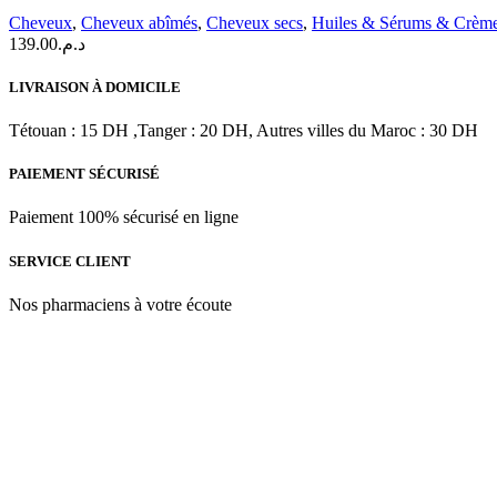
Argan
Cheveux
,
Cheveux abîmés
,
Cheveux secs
,
Huiles & Sérums & Crèm
Oil
139.00
د.م.
sérum
capillaire
LIVRAISON À DOMICILE
lissant
à
Tétouan : 15 DH ,Tanger : 20 DH, Autres villes du Maroc : 30 DH
l’Huile
d’Argan
|
PAIEMENT SÉCURISÉ
50
ml
Paiement 100% sécurisé en ligne
SERVICE CLIENT
Nos pharmaciens à votre écoute