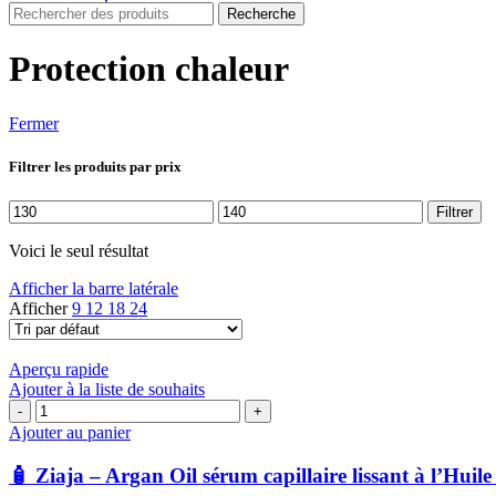
Recherche
Protection chaleur
Fermer
Filtrer les produits par prix
Prix
Prix
Filtrer
min
max
Voici le seul résultat
Afficher la barre latérale
Afficher
9
12
18
24
Aperçu rapide
Ajouter à la liste de souhaits
quantité
de
Ajouter au panier
🧴
Ziaja
🧴 Ziaja – Argan Oil sérum capillaire lissant à l’Huil
–