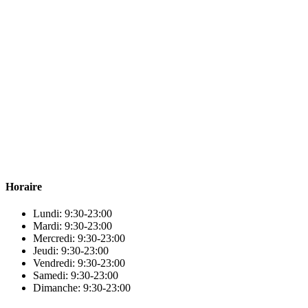
Para & beauty Tétouan votre destination pour la santé et le bien-être !
Horaire
Lundi: 9:30-23:00
Mardi: 9:30-23:00
Mercredi: 9:30-23:00
Jeudi: 9:30-23:00
Vendredi: 9:30-23:00
Samedi: 9:30-23:00
Dimanche: 9:30-23:00