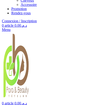
Cheveux
Accessoire
Promotion
Rendez-vous
Connexion / Inscription
0
article
0.00
د.م.
Menu
0
article
0.00
د.م.