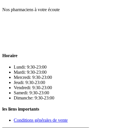
Nos pharmaciens à votre écoute
Para & beauty Tétouan votre destination pour la santé et le bien-être
! Nous sommes fiers d’offrir une vaste sélection de produits de
qualité pour répondre à tous vos besoins en matière de santé et de
beauté.
Horaire
Lundi: 9:30-23:00
Mardi: 9:30-23:00
Mercredi: 9:30-23:00
Jeudi: 9:30-23:00
Vendredi: 9:30-23:00
Samedi: 9:30-23:00
Dimanche: 9:30-23:00
les liens importants
Conditions générales de vente