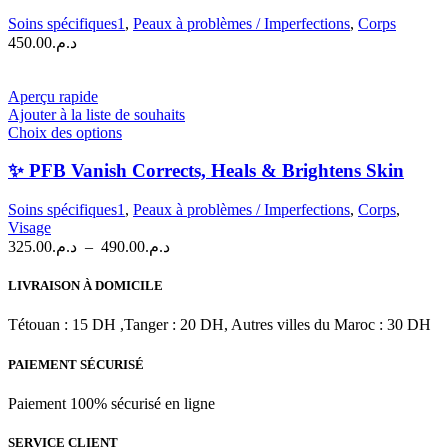
Chromabright™
Soins spécifiques1
,
Peaux à problèmes / Imperfections
,
Corps
|
450.00
د.م.
Skin
Lightener
&
Aperçu rapide
Bump
Ajouter à la liste de souhaits
Fighter
Ce
Choix des options
|
produit
93
a
✨ PFB Vanish Corrects, Heals & Brightens Skin
g
plusieurs
variations.
Soins spécifiques1
,
Peaux à problèmes / Imperfections
,
Corps
,
Les
Visage
options
Plage
325.00
د.م.
–
490.00
د.م.
peuvent
de
être
prix :
LIVRAISON À DOMICILE
choisies
د.م.325.00
sur
à
Tétouan : 15 DH ,Tanger : 20 DH, Autres villes du Maroc : 30 DH
la
د.م.490.00
page
PAIEMENT SÉCURISÉ
du
produit
Paiement 100% sécurisé en ligne
SERVICE CLIENT