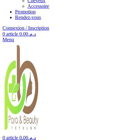
Cheveux
Accessoire
Promotion
Rendez-vous
Connexion / Inscription
0
article
0.00
د.م.
Menu
0
article
0.00
د.م.