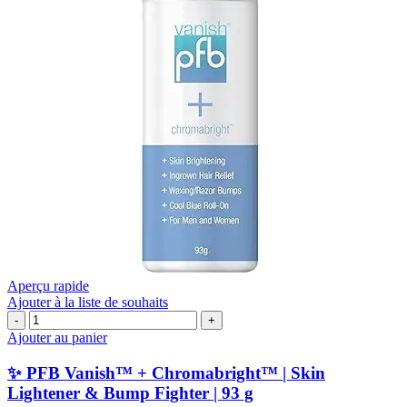
Aperçu rapide
Ajouter à la liste de souhaits
quantité
de
Ajouter au panier
✨
PFB
✨ PFB Vanish™ + Chromabright™ | Skin
Vanish™
Lightener & Bump Fighter | 93 g
+