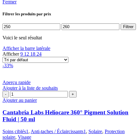
Fermer
Filtrer les produits par prix
Prix
Prix
Filtrer
min
max
Voici le seul résultat
Afficher la barre latérale
Afficher
9
12
18
24
-33%
Aperçu rapide
Ajouter à la liste de souhaits
quantité
de
Ajouter au panier
Cantabria
Labs
Cantabria Labs Heliocare 360° Pigment Solution
Heliocare
Fluid | 50 ml
360°
Pigment
Soins ciblés1
,
Anti-taches / Éclaircissants1
,
Solaire
,
Protection
Solution
solaire
,
Visage
Fluid