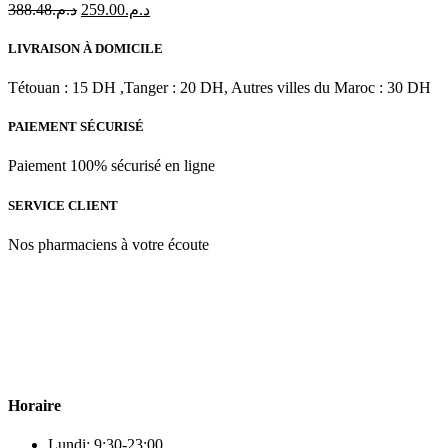
Le
Le
388.48
د.م.
259.00
د.م.
|
prix
prix
50
initial
actuel
ml
LIVRAISON À DOMICILE
était :
est :
د.م.259.00.
د.م.388.48.
Tétouan : 15 DH ,Tanger : 20 DH, Autres villes du Maroc : 30 DH
PAIEMENT SÉCURISÉ
Paiement 100% sécurisé en ligne
SERVICE CLIENT
Nos pharmaciens à votre écoute
Para & beauty Tétouan votre destination pour la santé et le bien-être
! Nous sommes fiers d’offrir une vaste sélection de produits de
qualité pour répondre à tous vos besoins en matière de santé et de
beauté.
Horaire
Lundi: 9:30-23:00